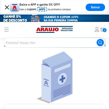
×
Baixe o APP e ganhe 5% OFF!
Baixar
cupom
Use o
APP5
na primeira compra
0
Araujo
Medicamentos
Saúde do Homem
Remédio par