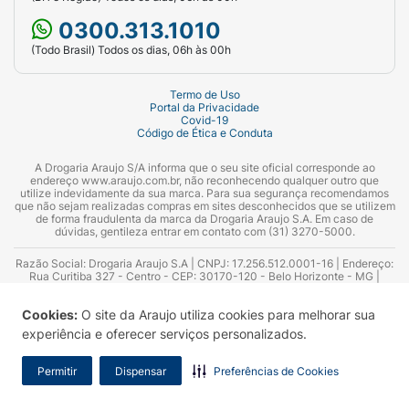
0300.313.1010
(Todo Brasil) Todos os dias, 06h às 00h
Termo de Uso
Portal da Privacidade
Covid-19
Código de Ética e Conduta
A Drogaria Araujo S/A informa que o seu site oficial corresponde ao
endereço www.araujo.com.br, não reconhecendo qualquer outro que
utilize indevidamente da sua marca. Para sua segurança recomendamos
que não sejam realizadas compras em sites desconhecidos que se utilizem
de forma fraudulenta da marca da Drogaria Araujo S.A. Em caso de
dúvidas, gentileza entrar em contato com (31) 3270-5000.
Razão Social: Drogaria Araujo S.A | CNPJ: 17.256.512.0001-16 | Endereço:
Rua Curitiba 327 - Centro - CEP: 30170-120 - Belo Horizonte - MG |
Telefones: 0300.313.1010 e (31) 3270-5000 Horário de funcionamento -
06:00h às 00:00h | Consultores técnicos responsáveis: Hairton Ayres
Cookies:
O site da Araujo utiliza cookies para melhorar sua
Azevedo Guimarães – CRF 10.965 | Yasmin Silva Alvarenga – CRF 52.584 -
Consultor substituto: Thiago Aguiar Pinheiro - CRF Nº 13.748. Alvará
experiência e oferecer serviços personalizados.
Sanitário: 2025020713 | Autorização de Funcionamento da Empresa (AFE):
7.16355-1
Permitir
Dispensar
Preferências de Cookies