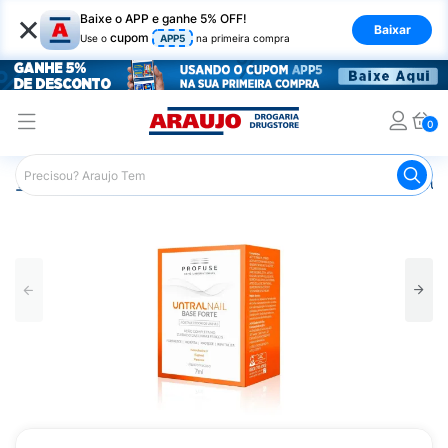
×
Baixe o APP e ganhe 5% OFF!
Baixar
cupom
Use o
APP5
na primeira compra
0
Araujo
Beleza e Cuidados
Unhas
Esmaltes
Profus