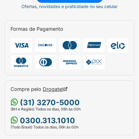
exclusivamente
Ofertas, novidades e praticidade no seu celular
Oral
. Utilize o copo dosador
que acompanha a embalagem para medir a
quantidade exata do medicamento
Formas de Pagamento
recomendada para a sua faixa etária ou peso.
Atenção: Este é um medicamento fitoterápico.
Seu uso pode trazer riscos. Leia a bula e
consulte um médico ou farmacêutico para
adequar a dosagem e o tempo de tratamento.
Contraindicado para crianças menores de 2
anos de idade.
Ficha Técnica:
Compre pelo
Drogatel
Marca:
Valda.
(31) 3270-5000
Fabricante:
Eurofarma.
(BH e Região) Todos os dias, 06h às 00h
0300.313.1010
Produto:
V-Tosse.
(Todo Brasil) Todos os dias, 06h às 00h
Tipo de Medicamento:
Fitoterápico (Xarope