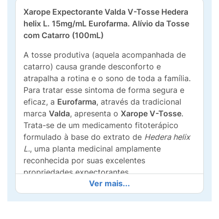
Xarope Expectorante Valda V-Tosse Hedera
helix L. 15mg/mL Eurofarma. Alívio da Tosse
com Catarro (100mL)
A tosse produtiva (aquela acompanhada de
catarro) causa grande desconforto e
atrapalha a rotina e o sono de toda a família.
Para tratar esse sintoma de forma segura e
eficaz, a
Eurofarma
, através da tradicional
marca
Valda
, apresenta o
Xarope V-Tosse
.
Trata-se de um medicamento fitoterápico
formulado à base do extrato de
Hedera helix
L.
, uma planta medicinal amplamente
reconhecida por suas excelentes
propriedades expectorantes.
Ver mais...
O grande diferencial do Valda V-Tosse é a sua
exclusiva ação
4 em 1
. Ao ser ingerido, ele
atua diretamente nas vias respiratórias: