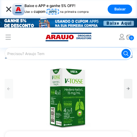
×
Baixe o APP e ganhe 5% OFF!
Baixar
cupom
Use o
APP5
na primeira compra
0
Araujo
Medicamentos
Remédio para Gripe e Resfriado