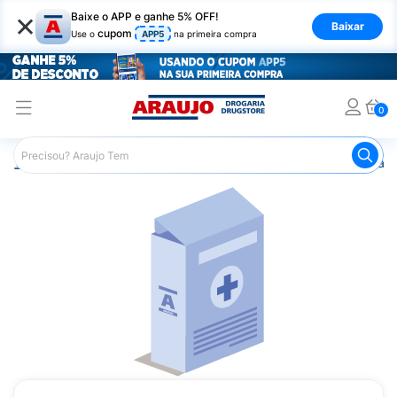
×
Baixe o APP e ganhe 5% OFF!
Baixar
cupom
Use o
APP5
na primeira compra
0
Araujo
Medicamentos
Remédio para o Sistema Circulató