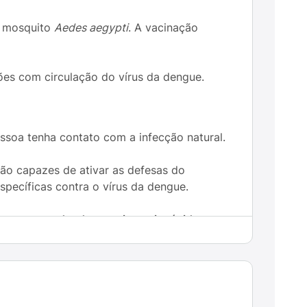
do mosquito
Aedes aegypti
. A vacinação
es com circulação do vírus da dengue.
ssoa tenha contato com a infecção natural.
são capazes de ativar as defesas do
specíficas contra o vírus da dengue.
para
responder de maneira mais rápida e
judam o organismo a se proteger sem causar