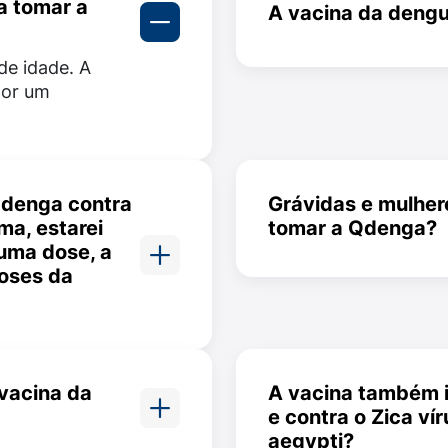
a tomar a
r reações adversas, que geralmente são leves a moderada
A vacina da deng
Sim, a Qdenga passou
de idade. A
crianças, adolescente
por um
de segurança consid
Qdenga contra
Grávidas e mulh
ma, estarei
tomar a Qdenga?
uma dose, a
Não, a Qdenga é cont
doses da
mulheres que estej
iste de 02
valos de três
 partir da
 vacina da
A vacina também 
 foi
e contra o Zica ví
 doses.
aegypti?