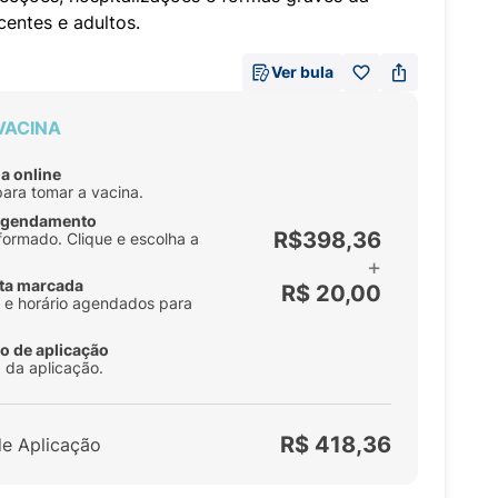
entes e adultos.
Ver bula
VACINA
a online
para tomar a vacina.
 agendamento
R$398,36
formado. Clique e escolha a
+
ta marcada
R$ 20,00
ia e horário agendados para
o de aplicação
 da aplicação.
R$ 418,36
de Aplicação