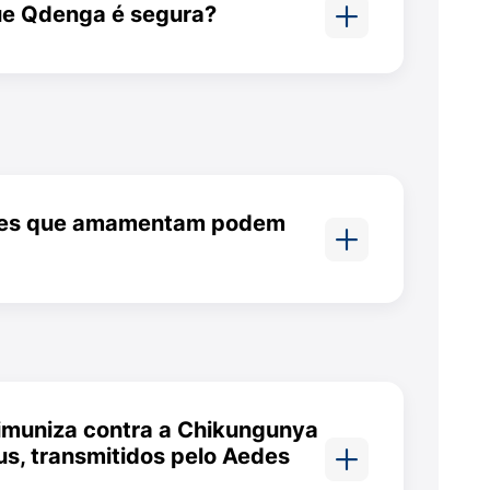
s e temporárias.
ue Qdenga é segura?
 por estudos clínicos com
s e adultos, apresentando perfil
erado adequado.
eres que amamentam podem
raindicada para gestantes e
am amamentando.
imuniza contra a Chikungunya
rus, transmitidos pelo Aedes