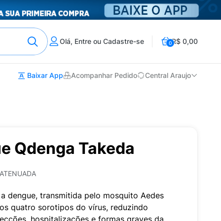
Olá, Entre ou Cadastre-se
R$ 0,00
0
Baixar App
Acompanhar Pedido
Central Araujo
ue Qdenga Takeda
4 ATENUADA
 a dengue, transmitida pelo mosquito Aedes
 os quatro sorotipos do vírus, reduzindo
fecções, hospitalizações e formas graves da