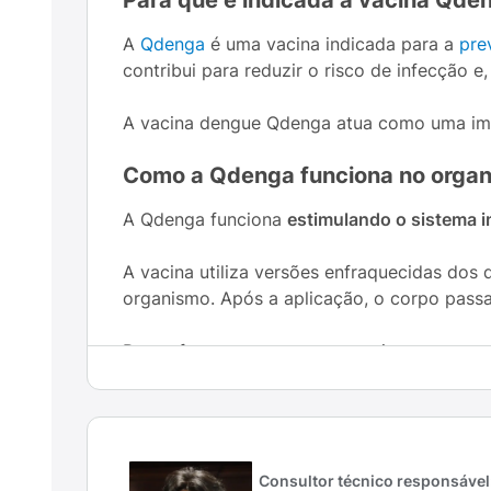
Para que é indicada a vacina Qde
A
Qdenga
é uma vacina indicada para a
pre
contribui para reduzir o risco de infecção 
A vacina dengue Qdenga atua como uma imp
Como a Qdenga funciona no orga
A Qdenga funciona
estimulando o sistema 
A vacina utiliza versões enfraquecidas dos 
organismo. Após a aplicação, o corpo pass
Dessa forma, caso a pessoa seja exposta ao
eficaz
, reduzindo o risco de desenvolver a 
Esse mecanismo é semelhante ao de outras 
a infecção.
Consultor técnico responsável