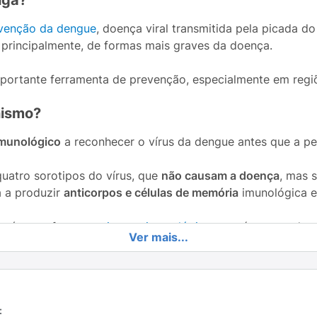
nga?
venção da dengue
, doença viral transmitida pela picada 
e, principalmente, de formas mais graves da doença.
ortante ferramenta de prevenção, especialmente em regiõ
nismo?
imunológico
a reconhecer o vírus da dengue antes que a pe
quatro sorotipos do vírus, que
não causam a doença
, mas 
a a produzir
anticorpos e células de memória
imunológica e
 vírus no futuro, o
sistema imunológico
estará preparado 
Ver mais...
doença e, principalmente, de apresentar quadros graves.
vacinas amplamente utilizadas,
seguras e eficazes
, que a
: