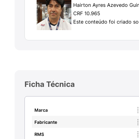
Composição da vacina Qdenga
Hairton Ayres Azevedo Gui
CRF 10.965
A vacina Qdenga é composta por vírus vivos
Este conteúdo foi criado so
representam
os quatro sorotipos do vírus da
A formulação também contém excipientes e d
Sacarose, polissorbato 80, fosfato de potá
Contra quais doenças a vacina dengu
A vacina dengue Qdenga protege contra a 
Ficha Técnica
Quem pode tomar a vacina Qdeng
A vacina é indicada para crianças, adolesce
Marca
quem nunca teve a doença.
Fabricante
Idosos (60+ anos):
A aplicação deve ser d
RMS