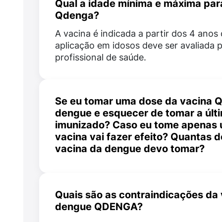
Qual a idade mínima e máxima par
Como qualquer vacina, a Qdenga pode causa
Qdenga?
Reações muito comuns
A vacina é indicada a partir dos 4 anos 
aplicação em idosos deve ser avaliada 
Dor no local da injeção;
profissional de saúde.
Dor de cabeça ou dor muscular;
Vermelhidão no local da injeção;
Se eu tomar uma dose da vacina 
dengue e esquecer de tomar a últi
Mal-estar geral e fraqueza;
imunizado? Caso eu tome apenas 
vacina vai fazer efeito? Quantas 
Infecções do nariz ou garganta;
vacina da dengue devo tomar?
O esquema de vacinação aprovado cons
Febre;
injeções a serem administradas em inter
meses. A vacina começa a fazer efeito a
Quais são as contraindicações da
Diminuição do apetite;
primeira dose. No entanto, a eficácia só
dengue QDENGA?
demonstrada após a aplicação das duas
Irritabilidade;