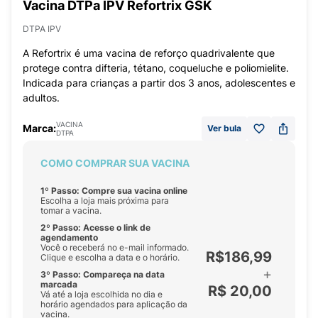
Vacina DTPa IPV Refortrix GSK
DTPA IPV
A Refortrix é uma vacina de reforço quadrivalente que
protege contra difteria, tétano, coqueluche e poliomielite.
Indicada para crianças a partir dos 3 anos, adolescentes e
adultos.
VACINA
Marca:
Ver bula
DTPA
COMO COMPRAR SUA VACINA
1º Passo: Compre sua vacina online
Escolha a loja mais próxima para
tomar a vacina.
2º Passo: Acesse o link de
agendamento
Você o receberá no e-mail informado.
R$186,99
Clique e escolha a data e o horário.
+
3º Passo: Compareça na data
marcada
R$ 20,00
Vá até a loja escolhida no dia e
horário agendados para aplicação da
vacina.