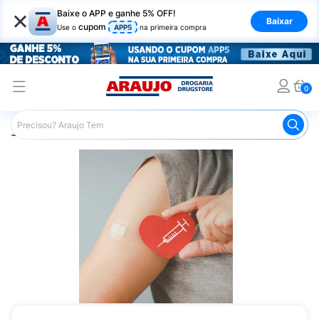
×
Baixe o APP e ganhe 5% OFF!
Baixar
cupom
Use o
APP5
na primeira compra
0
Araujo
Medicamentos
Vacinas
Vacina Tríplice Viral