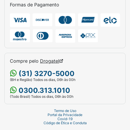
Formas de Pagamento
Gestantes
A vacina é fortemente recomendada para
gestantes
, devendo ser administrada a partir
da
20ª semana de gestação
(preferencialmente entre a 27ª e 36ª semana)
em cada nova gravidez.
O objetivo principal é a transferência
Compre pelo
Drogatel
transplacentária de anticorpos contra a
(31) 3270-5000
coqueluche
, garantindo a proteção passiva
(BH e Região) Todos os dias, 06h às 00h
do recém-nascido até que ele complete seu
esquema vacinal primário. Caso a vacinação
0300.313.1010
não ocorra durante a gestação, a dose deve
(Todo Brasil) Todos os dias, 06h às 00h
ser aplicada o quanto antes possível no
puerpério
(até 45 dias após o parto).
Termo de Uso
Portal da Privacidade
Covid-19
Quais são as reações e efeitos
Código de Ética e Conduta
colaterais mais comuns da vacina