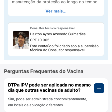
manutenção da proteção ao longo do tempo.
A vacina DTPa IPV protege contra quais
Ver mais...
doenças?
A Refortrix protege contra quatro doenças
Consultor técnico responsável:
potencialmente graves:
Hairton Ayres Azevedo Guimarães
CRF 10.965
Difteria;
Este conteúdo foi criado sob a supervisão
técnica do Consultor responsável.
Tétano;
Coqueluche;
Perguntas Frequentes do Vacina
Poliomielite.
Composição da vacina Refortrix GSK
DTPa IPV pode ser aplicada no mesmo
dia que outras vacinas de adulto?
A vacina Refortrix contém:
Sim, pode ser administrada concomitantemente,
Toxóide diftérico e tetânico;
em locais de aplicação diferentes.
Antígenos da coqueluche (toxina pertussis