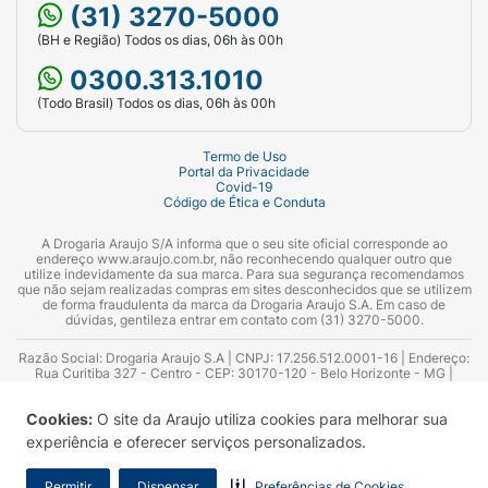
(31) 3270-5000
graves são raras, mas exigem atendimento
(BH e Região) Todos os dias, 06h às 00h
imediato.
0300.313.1010
Quais cuidados devo ter antes e após a
vacinação com a Efluelda?
(Todo Brasil) Todos os dias, 06h às 00h
Antes da aplicação, informe ao profissional
Termo de Uso
de saúde se você já teve reação alérgica a
Portal da Privacidade
Covid-19
vacinas, se está com febre, se usa
Código de Ética e Conduta
medicamentos que afetam a imunidade ou se
A Drogaria Araujo S/A informa que o seu site oficial corresponde ao
tem alergia a componentes da fórmula. Após
endereço www.araujo.com.br, não reconhecendo qualquer outro que
utilize indevidamente da sua marca. Para sua segurança recomendamos
a vacinação, é comum permanecer em
que não sejam realizadas compras em sites desconhecidos que se utilizem
observação por alguns minutos no local,
de forma fraudulenta da marca da Drogaria Araujo S.A. Em caso de
dúvidas, gentileza entrar em contato com (31) 3270-5000.
como medida de segurança.
Razão Social: Drogaria Araujo S.A | CNPJ: 17.256.512.0001-16 | Endereço:
No restante do dia, a orientação geral é
Rua Curitiba 327 - Centro - CEP: 30170-120 - Belo Horizonte - MG |
Telefones: 0300.313.1010 e (31) 3270-5000 Horário de funcionamento -
manter a rotina normalmente, observando
06:00h às 00:00h | Consultores técnicos responsáveis: Hairton Ayres
Cookies:
O site da Araujo utiliza cookies para melhorar sua
Azevedo Guimarães – CRF 10.965 | Yasmin Silva Alvarenga – CRF 52.584 -
apenas se surgem reações locais ou sintomas
Consultor substituto: Thiago Aguiar Pinheiro - CRF Nº 13.748. Alvará
experiência e oferecer serviços personalizados.
leves, como dor no braço ou indisposição.
Sanitário: 2025020713 | Autorização de Funcionamento da Empresa (AFE):
7.16355-1
Caso apareçam sinais intensos, falta de ar,
Permitir
Dispensar
Preferências de Cookies