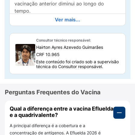
vacinação anterior diminui ao longo do
tempo.
Ver mais...
Para que serve a Vacina Efluelda?
A Vacina Efluelda serve para
prevenir a gripe
e reduzir o risco de complicações causadas
Consultor técnico responsável:
Hairton Ayres Azevedo Guimarães
pelo vírus influenza em idosos, que costumam
CRF 10.965
ser mais vulneráveis a quadros graves,
Este conteúdo foi criado sob a supervisão
internações e piora de doenças já existentes.
técnica do Consultor responsável.
Ela ajuda o sistema imunológico a reconhecer
os
vírus da gripe
e a reagir com mais rapidez
caso haja contato com eles. É importante
lembrar que ela
não trata gripe já instalada
e
Perguntas Frequentes do Vacina
não protege contra resfriados comuns ou
todas as infecções respiratórias
.
Qual a diferença entre a vacina Efluelda
e a quadrivalente?
De quais doenças a Vacina Efluelda 2026
protege?
A principal diferença é a cobertura e a
concentração de antígenos. A Efluelda 2026 é
A Efluelda 2026 protege contra a
influenza