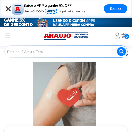
×
Baixe o APP e ganhe 5% OFF!
Baixar
cupom
Use o
APP5
na primeira compra
0
Araujo
Medicamentos
Vacinas
Araujo Saúde
Vacin