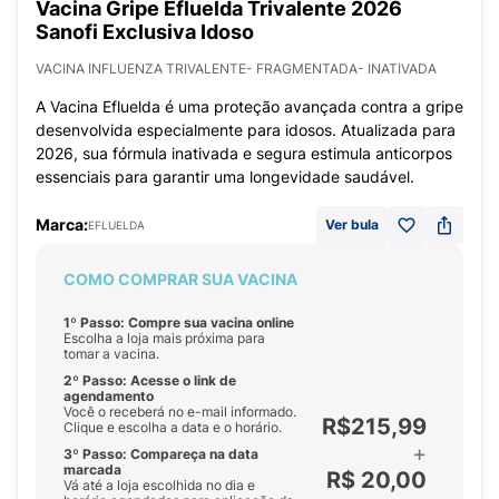
Vacina Gripe Efluelda Trivalente 2026
Sanofi Exclusiva Idoso
VACINA INFLUENZA TRIVALENTE- FRAGMENTADA- INATIVADA
A Vacina Efluelda é uma proteção avançada contra a gripe
desenvolvida especialmente para idosos. Atualizada para
2026, sua fórmula inativada e segura estimula anticorpos
essenciais para garantir uma longevidade saudável.
Marca:
Ver bula
EFLUELDA
COMO COMPRAR SUA VACINA
1º Passo: Compre sua vacina online
Escolha a loja mais próxima para
tomar a vacina.
2º Passo: Acesse o link de
agendamento
Você o receberá no e-mail informado.
R$215,99
Clique e escolha a data e o horário.
+
3º Passo: Compareça na data
marcada
R$ 20,00
Vá até a loja escolhida no dia e