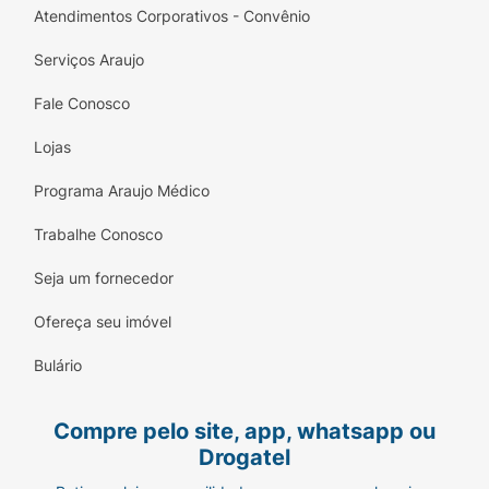
Atendimentos Corporativos - Convênio
durante a gestação.
Serviços Araujo
Quais os efeitos colaterais da vacina da
gripe Vaxigrip Tetra?
Fale Conosco
As reações adversas costumam ser leves a
Lojas
moderadas e temporárias.
Programa Araujo Médico
Reações muito comuns
Dor no local da aplicação;
Trabalhe Conosco
Dor de cabeça;
Seja um fornecedor
Mialgia;
Ofereça seu imóvel
Mal-estar;
Bulário
Irritabilidade, perda de apetite, choro
Compre pelo site, app, whatsapp ou
anormal, vômito e sonolência (em crianças
Drogatel
de 6 a 35 meses).