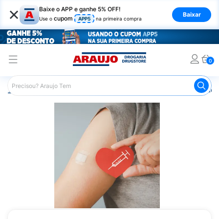
×
Baixe o APP e ganhe 5% OFF!
Baixar
cupom
Use o
APP5
na primeira compra
0
Araujo
Medicamentos
Vacinas
Araujo Saúde
Vaci