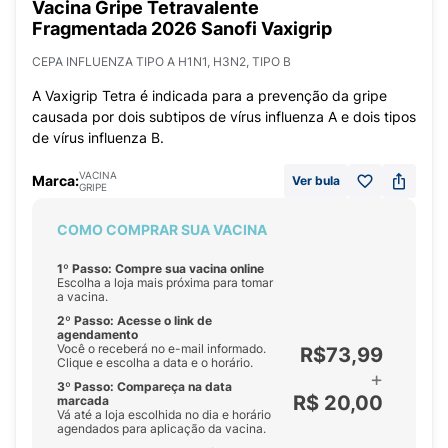
Vacina Gripe Tetravalente
Fragmentada 2026 Sanofi Vaxigrip
CEPA INFLUENZA TIPO A H1N1, H3N2, TIPO B
A Vaxigrip Tetra é indicada para a prevenção da gripe
causada por dois subtipos de vírus influenza A e dois tipos
de vírus influenza B.
VACINA
Marca:
Ver bula
GRIPE
COMO COMPRAR SUA VACINA
1º Passo: Compre sua vacina online
Escolha a loja mais próxima para tomar
a vacina.
2º Passo: Acesse o link de
agendamento
Você o receberá no e-mail informado.
R$73,99
Clique e escolha a data e o horário.
+
3º Passo: Compareça na data
R$ 20,00
marcada
Vá até a loja escolhida no dia e horário
agendados para aplicação da vacina.