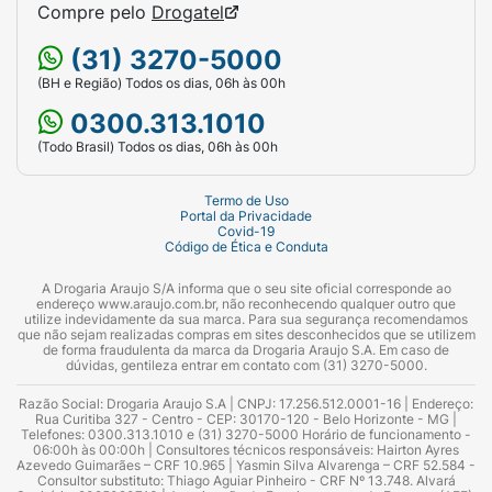
Compre pelo
Drogatel
Como a composição do vírus é atualizada
(31) 3270-5000
anualmente para acompanhar as mutações
(BH e Região) Todos os dias, 06h às 00h
dos vírus circulantes,
a vacina deve ser
0300.313.1010
repetida todos os anos
para garantir a
proteção adequada. A administração é feita
(Todo Brasil) Todos os dias, 06h às 00h
por via intramuscular ou subcutânea
profunda, respeitando a dose padrão de 0,5
Termo de Uso
Portal da Privacidade
mL segundo o seguinte esquema:
Covid-19
Código de Ética e Conduta
Crianças de 6 meses a 8 anos (nunca
A Drogaria Araujo S/A informa que o seu site oficial corresponde ao
vacinadas antes contra gripe): 2 doses (0,5
endereço www.araujo.com.br, não reconhecendo qualquer outro que
mL cada) com intervalo mínimo de 1 mês;
utilize indevidamente da sua marca. Para sua segurança recomendamos
que não sejam realizadas compras em sites desconhecidos que se utilizem
de forma fraudulenta da marca da Drogaria Araujo S.A. Em caso de
Crianças de 6 meses a 8 anos (já vacinadas
dúvidas, gentileza entrar em contato com (31) 3270-5000.
em anos anteriores): 1 dose única (0,5 mL);
Razão Social: Drogaria Araujo S.A | CNPJ: 17.256.512.0001-16 | Endereço:
Rua Curitiba 327 - Centro - CEP: 30170-120 - Belo Horizonte - MG |
Indivíduos a partir de 9 anos: 1 dose única
Telefones: 0300.313.1010 e (31) 3270-5000 Horário de funcionamento -
06:00h às 00:00h | Consultores técnicos responsáveis: Hairton Ayres
(0,5 mL).
Azevedo Guimarães – CRF 10.965 | Yasmin Silva Alvarenga – CRF 52.584 -
Consultor substituto: Thiago Aguiar Pinheiro - CRF Nº 13.748. Alvará