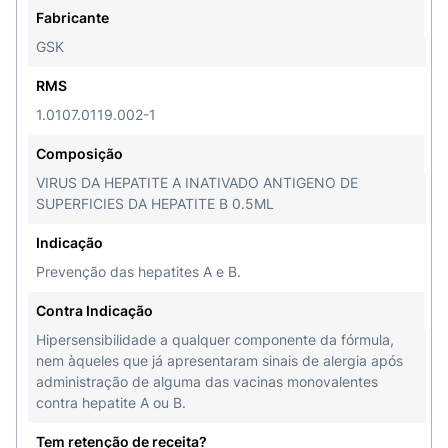
Fabricante
vírus e criar
resposta de defesa (anticorpos)
,
reduzindo significativamente o risco de adoecer
GSK
caso haja exposição.
RMS
Composição da Vacina Hepatite Twinrix
1.0107.0119.002-1
A Twinrix Adulto (1 mL) combina
vírus da hepatite
Composição
A inativado:
720 ELISA U,
antígeno de superfície
VIRUS DA HEPATITE A INATIVADO ANTIGENO DE
da hepatite B (HBsAg):
20 mcg e adsorvidos em
SUPERFICIES DA HEPATITE B 0.5ML
sais de alumínio
(adjuvante).
Indicação
Leia com bastante atenção a composição
pois
Prevenção das hepatites A e B.
conhecê-la ajuda a evitar reações em quem tem
alergia
a algum componente da fórmula.
Sempre
Contra Indicação
atente-se a esses componentes para garantir que
Hipersensibilidade a qualquer componente da fórmula,
você não possui alergia a esta vacina.
nem àqueles que já apresentaram sinais de alergia após
administração de alguma das vacinas monovalentes
Qual a via de administração da vacina Twinrix?
contra hepatite A ou B.
A Twinrix é de
uso intramuscular
, geralmente
Tem retenção de receita?