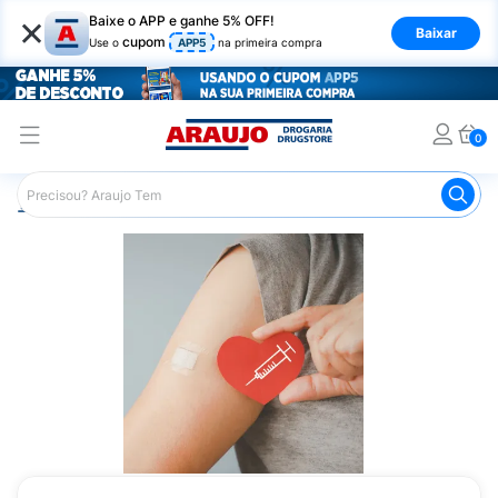
×
Baixe o APP e ganhe 5% OFF!
Baixar
cupom
Use o
APP5
na primeira compra
0
Araujo
Medicamentos
Vacinas
Vacina de Hepatite