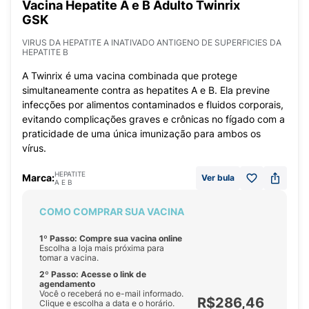
Vacina Hepatite A e B Adulto Twinrix
GSK
VIRUS DA HEPATITE A INATIVADO ANTIGENO DE SUPERFICIES DA
HEPATITE B
A Twinrix é uma vacina combinada que protege
simultaneamente contra as hepatites A e B. Ela previne
infecções por alimentos contaminados e fluidos corporais,
evitando complicações graves e crônicas no fígado com a
praticidade de uma única imunização para ambos os
vírus.
HEPATITE
Marca:
Ver bula
A E B
COMO COMPRAR SUA VACINA
1º Passo: Compre sua vacina online
Escolha a loja mais próxima para
tomar a vacina.
2º Passo: Acesse o link de
agendamento
Você o receberá no e-mail informado.
R$286,46
Clique e escolha a data e o horário.