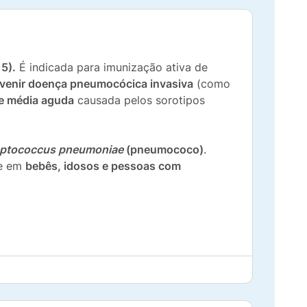
5).
É indicada para imunização ativa de
venir doença pneumocócica invasiva
(como
te média aguda
causada pelos sorotipos
eptococcus pneumoniae
(pneumococo)
.
te em
bebês, idosos e pessoas com
ação do serviço de vacinação;