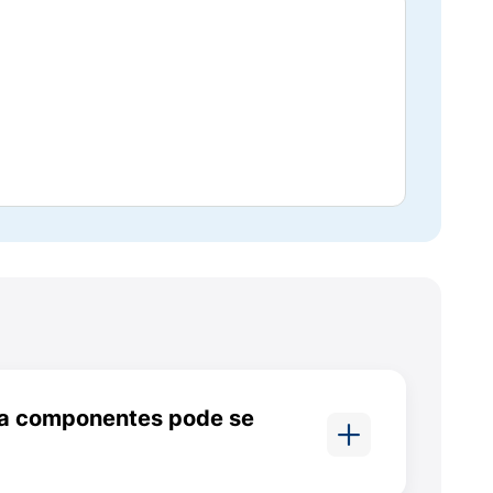
munossupressão), conforme orientação
onia
, incluindo **22F e 15-valente) e
do pneumococo ligadas a uma proteína
 capacidade de resposta caso haja contato
 a componentes pode se
ve (ex.: anafilaxia) a qualquer