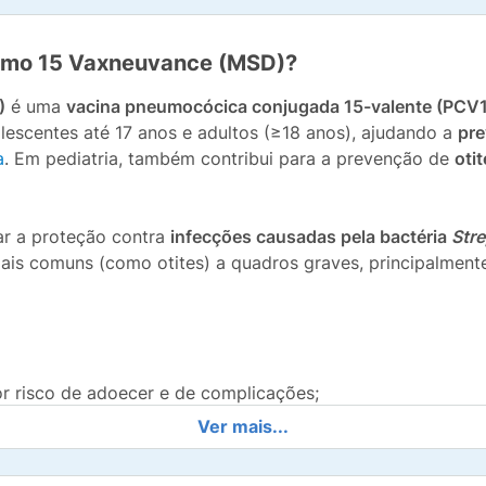
eumo 15 Vaxneuvance (MSD)?
)
é uma
vacina pneumocócica conjugada 15-valente (PCV1
olescentes até 17 anos e adultos (≥18 anos), ajudando a
pre
a
. Em pediatria, também contribui para a prevenção de
oti
ar a proteção contra
infecções causadas pela bactéria
Str
ais comuns (como otites) a quadros graves, principalmen
or risco de adoecer e de complicações;
Ver mais...
letar ou atualizar o esquema (“catch-up”), conforme avali