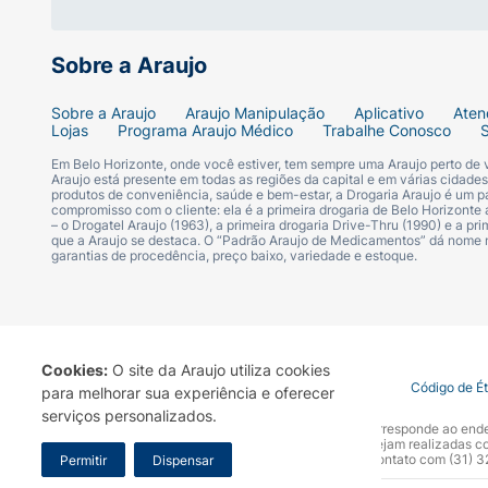
Adultos
Dose única
, em geral. Em
situações especia
Sobre a Araujo
Quais são as reações adversas m
Sobre a Araujo
Araujo Manipulação
Aplicativo
Aten
Lojas
Programa Araujo Médico
Trabalhe Conosco
No geral, as reações são
leves a moderadas
Em Belo Horizonte, onde você estiver, tem sempre uma Araujo perto de
Araujo está presente em todas as regiões da capital e em várias cidade
inchaço ou endurecimento
no local da apli
produtos de conveniência, saúde e bem-estar, a Drogaria Araujo é um pa
compromisso com o cliente: ela é a primeira drogaria de Belo Horizonte a
– o Drogatel Araujo (1963), a primeira drogaria Drive-Thru (1990) e a 
Em adultos
, as reações mais comuns inclu
que a Araujo se destaca. O “Padrão Araujo de Medicamentos” dá nome
garantias de procedência, preço baixo, variedade e estoque.
Procure atendimento imediato
se houver sina
estar intenso).
Contraindicações da vacina pneu
Cookies:
O site da Araujo utiliza cookies
Termo de Uso
Portal da Privacidade
Covid-19
Código de É
para melhorar sua experiência e oferecer
A principal contraindicação é
hipersensibili
serviços personalizados.
A Drogaria Araujo S/A informa que o seu site oficial corresponde ao e
vacina pneumocócica conjugada. Em caso de 
marca. Para sua segurança recomendamos que não sejam realizadas com
Araujo S.A. Em caso de dúvidas, gentileza entrar em contato com (31)
Permitir
Dispensar