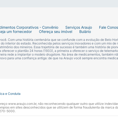
is
, o esquema pode variar conforme recomendações oficiais
ais comuns após a Vacina Pneumo 15?
dimentos Corporativos - Convênio
Serviços Araujo
Fale Cono
Seja um fornecedor
Ofereça seu imóvel
Bulário
e duram poucos dias.
Em bebês e crianças pequenas
, as
 você. Com uma história centenária que se confunde com a evolução de Belo Hori
s do interior do estado. Reconhecida pelos serviços inovadores e com um mix de 
cação,
febre, irritabilidade
,
sonolência
e
diminuição do apeti
trimônio dos mineiros. Essa trajetória de sucesso é também uma história de pion
 oferecer o plantão 24 horas (1933), a primeira a oferecer o serviço de telemarke
primeira rede a implantar o modelo drugstore. Na área de medicamentos, também nã
em
dor no local da injeção, fadiga
,
dor de cabeça
e
dor musc
 novo para uma confiança antiga: de que na Araujo você sempre encontra medi
is de reação alérgica importante (ex.: falta de ar, inchaço 
mocócica 15
tica e Conduta
dade (alergia)
a qualquer componente da fórmula ou
reação
ndereço www.araujo.com.br, não reconhecendo qualquer outro que utilize indevid
histórico de alergias, informe o profissional antes da ap
pras em sites desconhecidos que se utilizem de forma fraudulenta da marca d
 3270-5000.