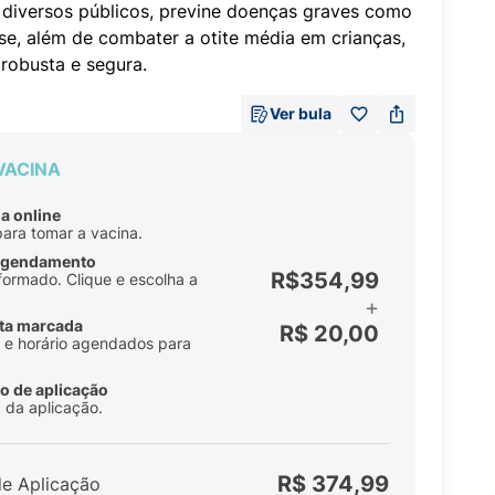
diversos públicos, previne doenças graves como
se, além de combater a otite média em crianças,
robusta e segura.
Ver bula
VACINA
a online
para tomar a vacina.
 agendamento
R$354,99
formado. Clique e escolha a
+
ta marcada
R$ 20,00
ia e horário agendados para
o de aplicação
 da aplicação.
R$ 374,99
de Aplicação