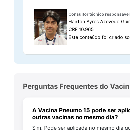
Adultos e idosos
, especialmente quem te
profissional.
Consultor técnico responsável
Hairton Ayres Azevedo Gui
A Vaxneuvance protege contra quais 
CRF 10.965
A
Vacina Pneumo 15
inclui os sorotipos:
1, 3
Este conteúdo foi criado so
Na prática, isso significa cobertura contra
sorotipos historicamente importantes com
Como a Pneumo 15 funciona no o
A Vaxneuvance é uma vacina
conjugada
: e
Perguntas Frequentes do Vacin
carreadora. Com isso, o organismo passa a
futuro com os sorotipos cobertos.
Como toda vacina, ela
pode não proteger
co
A Vacina Pneumo 15 pode ser apl
outras vacinas no mesmo dia?
Composição da Vacina Pneumo 15 (V
Sim. Pode ser aplicada no mesmo dia q