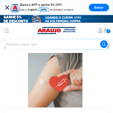
×
Baixe o APP e ganhe 5% OFF!
Baixar
cupom
Use o
APP5
na primeira compra
0
Araujo
Medicamentos
Vacinas
Vacina para Meningite