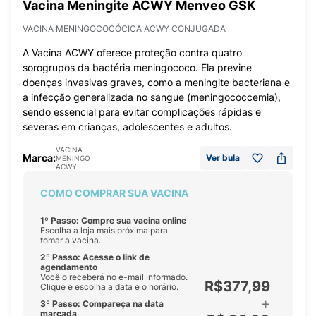
Vacina Meningite ACWY Menveo GSK
VACINA MENINGOCOCÓCICA ACWY CONJUGADA
A Vacina ACWY oferece proteção contra quatro
sorogrupos da bactéria meningococo. Ela previne
doenças invasivas graves, como a meningite bacteriana e
a infecção generalizada no sangue (meningococcemia),
sendo essencial para evitar complicações rápidas e
severas em crianças, adolescentes e adultos.
VACINA
Marca:
Ver bula
MENINGO
ACWY
COMO COMPRAR SUA VACINA
1º Passo: Compre sua vacina online
Escolha a loja mais próxima para
tomar a vacina.
2º Passo: Acesse o link de
agendamento
Você o receberá no e-mail informado.
R$377,99
Clique e escolha a data e o horário.
+
3º Passo: Compareça na data
marcada