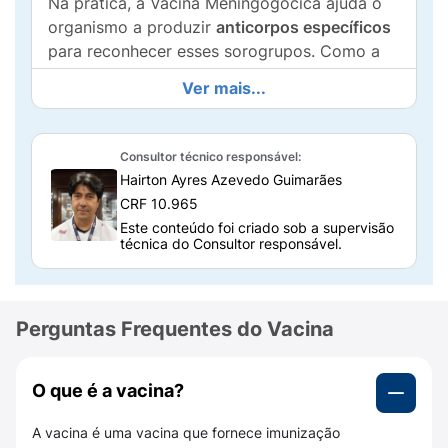
Na prática, a Vacina Meningogócica ajuda o
organismo a produzir
anticorpos específicos
para reconhecer esses sorogrupos. Como a
doença meningocócica pode evoluir muito
Ver mais...
rápido e causar complicações importantes, a
vacina é uma forma de
prevenção
que reduz
o risco de quadros graves, especialmente em
Consultor técnico responsável:
crianças
,
adolescentes
, pessoas expostas a
Hairton Ayres Azevedo Guimarães
ambientes coletivos
(escolas, creches,
CRF 10.965
alojamentos), situações de
surto
,
viagens
e
Este conteúdo foi criado sob a supervisão
condições clínicas que aumentem a
técnica do Consultor responsável.
vulnerabilidade (avaliadas pelo profissional de
saúde).
Perguntas Frequentes do Vacina
Como a Vacina ACWY funciona no
organismo?
Depois da aplicação, o
sistema imunológico
O que é a vacina?
identifica os componentes da vacina como
A vacina é uma vacina que fornece imunização
“alvos” e começa a produzir
anticorpos
e