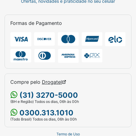
Ofertas, novidades e praticidade no seu celular
Exemplo:
Se a criança tomou a dose única
aos 2 anos, ela deve receber um reforço
aos 7 anos.
Formas de Pagamento
Adolescentes entre 11 a 19 anos
Esta é uma faixa etária prioritária devido ao
maior risco de transmissão.
Vacinados na infância:
Devem receber um
reforço aos
11 anos
(ou 5 anos após a
última dose).
Compre pelo
Drogatel
Não vacinados anteriormente:
(31) 3270-5000
(BH e Região) Todos os dias, 06h às 00h
Até 15 anos:
Duas doses com intervalo
de
5 anos
.
0300.313.1010
(Todo Brasil) Todos os dias, 06h às 00h
A partir de 16 anos:
Dose única.
Adultos e Idosos
Termo de Uso