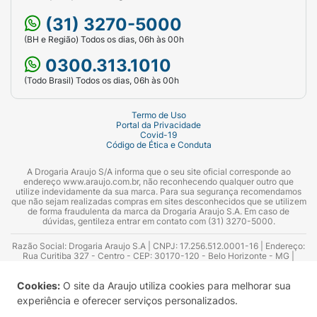
gravidez e a amamentação se o benefício para a
(31) 3270-5000
mãe e/ ou o feto justificar o possível risco para o
(BH e Região) Todos os dias, 06h às 00h
feto ou recém-nascido.
0300.313.1010
Este medicamento não deve ser usado por
(Todo Brasil) Todos os dias, 06h às 00h
mulheres grávidas ou que estejam amamentando
sem orientação médica ou do cirurgião-dentista.
Termo de Uso
Portal da Privacidade
Covid-19
Interações medicamentosas:
Não se identificaram
Código de Ética e Conduta
interações clinicamente significativas com outros
A Drogaria Araujo S/A informa que o seu site oficial corresponde ao
medicamentos, isto é, não houve interferência
endereço www.araujo.com.br, não reconhecendo qualquer outro que
importante no efeito de Valtrex nem de outros
utilize indevidamente da sua marca. Para sua segurança recomendamos
que não sejam realizadas compras em sites desconhecidos que se utilizem
medicamentos usados junto com Valtrex. De
de forma fraudulenta da marca da Drogaria Araujo S.A. Em caso de
dúvidas, gentileza entrar em contato com (31) 3270-5000.
qualquer forma, informe seu médico sobre
qualquer outro medicamento que esteja usando
Razão Social: Drogaria Araujo S.A | CNPJ: 17.256.512.0001-16 | Endereço:
Rua Curitiba 327 - Centro - CEP: 30170-120 - Belo Horizonte - MG |
antes do início ou durante o tratamento.
Telefones: 0300.313.1010 e (31) 3270-5000 Horário de funcionamento -
06:00h às 00:00h | Consultores técnicos responsáveis: Hairton Ayres
Cookies:
O site da Araujo utiliza cookies para melhorar sua
Azevedo Guimarães – CRF 10.965 | Yasmin Silva Alvarenga – CRF 52.584 -
Como o aciclovir é eliminado na urina, alguns
Consultor substituto: Thiago Aguiar Pinheiro - CRF Nº 13.748. Alvará
experiência e oferecer serviços personalizados.
medicamentos que também são eliminados pelos
Sanitário: 2025020713 | Autorização de Funcionamento da Empresa (AFE):
7.16355-1