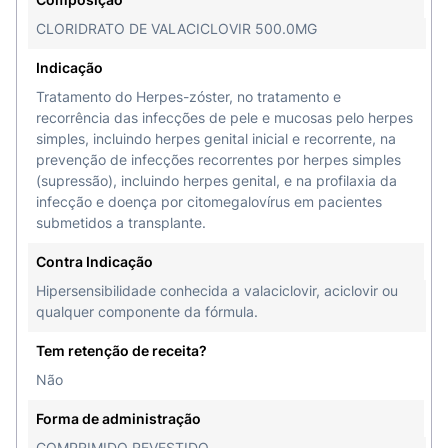
comprimidos.
CLORIDRATO DE VALACICLOVIR 500.0MG
USO ORAL.USO ADULTO E USO PEDIÁTRICO A
Indicação
PARTIR DE 12 ANOS DE IDADE.
Tratamento do Herpes-zóster, no tratamento e
COMPOSIÇÃO:
recorrência das infecções de pele e mucosas pelo herpes
Cada comprimido de Valtrex 500
simples, incluindo herpes genital inicial e recorrente, na
mg contém:cloridrato de valaciclovir
prevenção de infecções recorrentes por herpes simples
(equivalentes a 500 mg de valaciclovir)
(supressão), incluindo herpes genital, e na profilaxia da
................................................... 556 mgExcipientes*
infecção e doença por citomegalovírus em pacientes
............................................................... q.s.p.
submetidos a transplante.
............................................................... 1 comprimido
celulose microcristalina, crospovidona,
Contra Indicação
polividona, estearato de magnésio, dióxido de
Hipersensibilidade conhecida a valaciclovir, aciclovir ou
silício coloidal, hidroxipropilmetilcelulose, dióxido
qualquer componente da fórmula.
de titânio, polietilenoglicol, polissorbato 80 e cera
Tem retenção de receita?
de carnaúba.
Não
II - INFORMAÇÕES AO PACIENTE.1. PARA QUE
Forma de administração
ESTE MEDICAMENTO É INDICADO?
COMPRIMIDO REVESTIDO