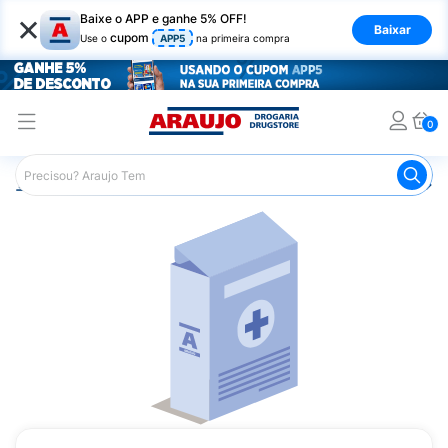
×
Baixe o APP e ganhe 5% OFF!
Baixar
cupom
Use o
APP5
na primeira compra
0
Araujo
Medicamentos
Remédio para Pele e Mucosa