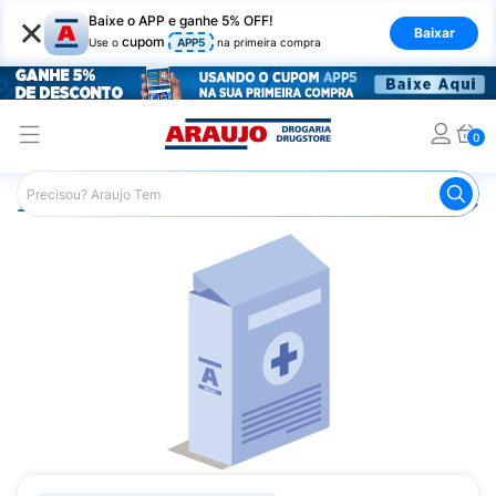
×
Baixe o APP e ganhe 5% OFF!
Baixar
cupom
Use o
APP5
na primeira compra
0
Araujo
Medicamentos
Remédio para Pele e Mucosa