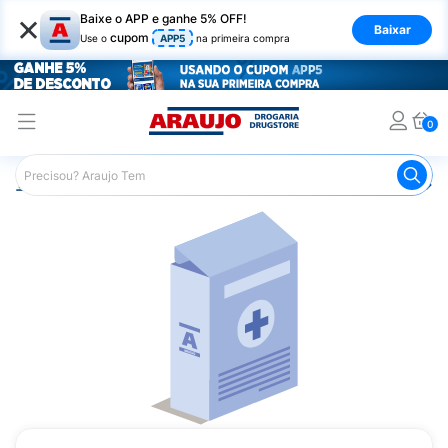
×
Baixe o APP e ganhe 5% OFF!
Baixar
cupom
Use o
APP5
na primeira compra
0
Araujo
Medicamentos
Remédio para Pele e Mucosa