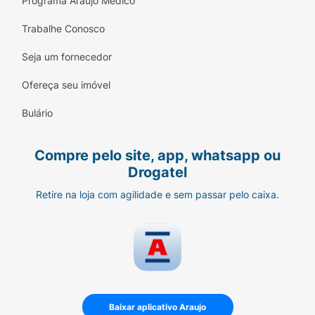
Programa Araujo Médico
• Resultados intensos e duradouros.
Trabalhe Conosco
• Ação refrescante imediata.
Seja um fornecedor
• Melhora a aparência das pernas.
Ofereça seu imóvel
• Melhora no relaxamento das pernas.
Bulário
• Sensação de conforto prolongado.
• Hidratação prolongada.
Compre pelo site, app, whatsapp ou
Drogatel
• Com Venoxyl: associação que combina
Castanha-da-índia, Ginkgo Biloba e outros
Retire na loja com agilidade e sem passar pelo caixa.
componentes, juntamente com a Cânfora e
Mentol.
• Dermatologicamente testado.
• Hiporalergênico.
Baixar aplicativo Araujo
Varicell Nanointense Creme tem bula?