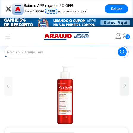
×
Baixe o APP e ganhe 5% OFF!
Baixar
cupom
Use o
APP5
na primeira compra
0
Araujo
Medicamentos
Mais Medicamentos
Varicell 