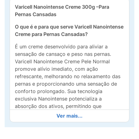
Varicell Nanointense Creme 300g –Para
Pernas Cansadas
O que é e para que serve Varicell Nanointense
Creme para Pernas Cansadas?
É um creme desenvolvido para aliviar a
sensação de cansaço e peso nas pernas.
Varicell Nanointense Creme Pele Normal
promove alívio imediato, com ação
refrescante, melhorando no relaxamento das
pernas e proporcionando uma sensação de
conforto prolongado. Sua tecnologia
exclusiva Nanointense potencializa a
absorção dos ativos, permitindo que
penetrem nas camadas mais profundas da
Ver mais...
pele graças ao uso avançado da
nanotecnologia.