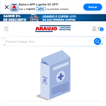
×
Baixe o APP e ganhe 5% OFF!
Baixar
cupom
Use o
APP5
na primeira compra
0
Araujo
Medicamentos
Mais Medicamentos
Vasogard