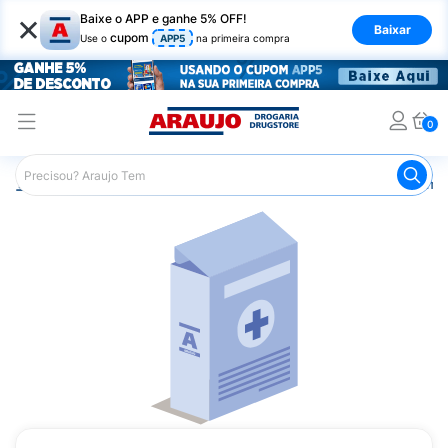
×
Baixe o APP e ganhe 5% OFF!
Baixar
cupom
Use o
APP5
na primeira compra
0
Araujo
Medicamentos
Remédios Cardiológicos
Reméd