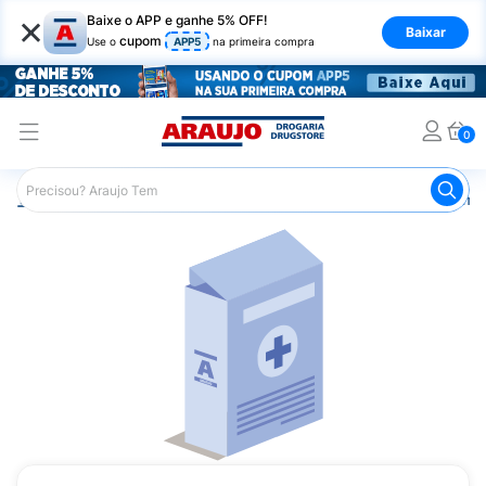
×
Baixe o APP e ganhe 5% OFF!
Baixar
cupom
Use o
APP5
na primeira compra
0
Araujo
Medicamentos
Remédios Cardiológicos
Reméd