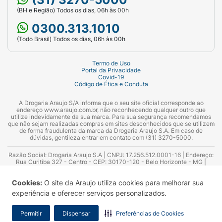
(BH e Região) Todos os dias, 06h às 00h
0300.313.1010
(Todo Brasil) Todos os dias, 06h às 00h
Termo de Uso
Portal da Privacidade
Covid-19
Código de Ética e Conduta
A Drogaria Araujo S/A informa que o seu site oficial corresponde ao
endereço www.araujo.com.br, não reconhecendo qualquer outro que
utilize indevidamente da sua marca. Para sua segurança recomendamos
que não sejam realizadas compras em sites desconhecidos que se utilizem
de forma fraudulenta da marca da Drogaria Araujo S.A. Em caso de
dúvidas, gentileza entrar em contato com (31) 3270-5000.
Razão Social: Drogaria Araujo S.A | CNPJ: 17.256.512.0001-16 | Endereço:
Rua Curitiba 327 - Centro - CEP: 30170-120 - Belo Horizonte - MG |
Telefones: 0300.313.1010 e (31) 3270-5000 Horário de funcionamento -
06:00h às 00:00h | Consultores técnicos responsáveis: Hairton Ayres
Cookies:
O site da Araujo utiliza cookies para melhorar sua
Azevedo Guimarães – CRF 10.965 | Yasmin Silva Alvarenga – CRF 52.584 -
Consultor substituto: Thiago Aguiar Pinheiro - CRF Nº 13.748. Alvará
experiência e oferecer serviços personalizados.
Sanitário: 2025020713 | Autorização de Funcionamento da Empresa (AFE):
7.16355-1
Permitir
Dispensar
Preferências de Cookies