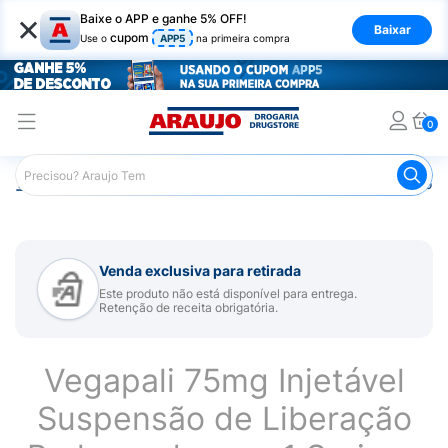
×
Baixe o APP e ganhe 5% OFF!
Baixar
cupom
Use o
APP5
na primeira compra
0
Araujo
Medicamentos
Remédio para Sistema Nervoso Ce
Venda exclusiva para retirada
Este produto não está disponível para entrega.
Retenção de receita obrigatória.
Vegapali 75mg Injetável
Suspensão de Liberação