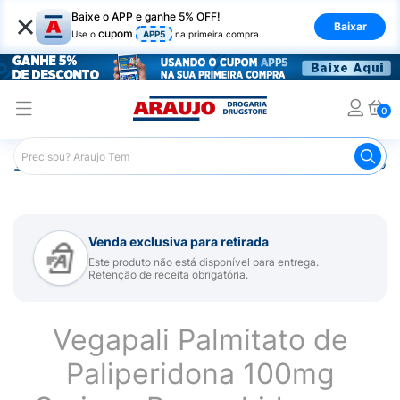
×
Baixe o APP e ganhe 5% OFF!
Baixar
cupom
Use o
APP5
na primeira compra
0
Araujo
Medicamentos
Remédio para Sistema Nervoso Ce
Venda exclusiva para retirada
Este produto não está disponível para entrega.
Retenção de receita obrigatória.
Vegapali Palmitato de
Paliperidona 100mg