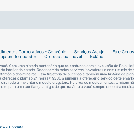
dimentos Corporativos - Convênio
Serviços Araujo
Fale Cono
Seja um fornecedor
Ofereça seu imóvel
Bulário
 você. Com uma história centenária que se confunde com a evolução de Belo Hori
s do interior do estado. Reconhecida pelos serviços inovadores e com um mix de 
trimônio dos mineiros. Essa trajetória de sucesso é também uma história de pion
 oferecer o plantão 24 horas (1933), a primeira a oferecer o serviço de telemarke
primeira rede a implantar o modelo drugstore. Na área de medicamentos, também nã
 novo para uma confiança antiga: de que na Araujo você sempre encontra medi
tica e Conduta