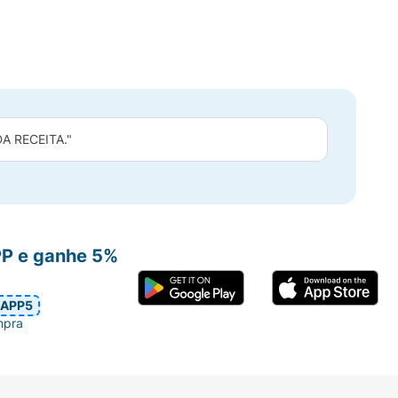
 RECEITA."
PP e ganhe 5%
APP5
mpra