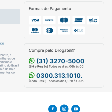
Formas de Pagamento
sco
Compre pelo
Drogatel
zonte, a
milhares de
(31) 3270-5000
eirismo e
ting do Brasil
(BH e Região) Todos os dias, 06h às 00h
o é de hoje
camentos com
0300.313.1010.
(Todo Brasil) Todos os dias, 06h às 00h