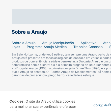
Sobre a Araujo
Sobre a Araujo
Araujo Manipulação
Aplicativo
Aten
Lojas
Programa Araujo Médico
Trabalhe Conosco
Em Belo Horizonte, onde você estiver, tem sempre uma Araujo perto de
Araujo está presente em todas as regiões da capital e em várias cidade
produtos de conveniência, saúde e bem-estar, a Drogaria Araujo é um pa
compromisso com o cliente: ela é a primeira drogaria de Belo Horizonte a
– o Drogatel Araujo (1963), a primeira drogaria Drive-Thru (1990) e a 
que a Araujo se destaca. O “Padrão Araujo de Medicamentos” dá nome
garantias de procedência, preço baixo, variedade e estoque.
Cookies:
O site da Araujo utiliza cookies
Termo de Uso
Portal da Privacidade
Covid-19
Código de É
para melhorar sua experiência e oferecer