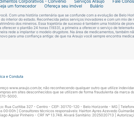
dimentos Corporativos - Convênio
Serviços Araujo
Fale Cono
causar vômito e/ou diarreia, recomenda-se a ingestão de 
Seja um fornecedor
Ofereça seu imóvel
Bulário
 você. Com uma história centenária que se confunde com a evolução de Belo Hori
smaio durante o tratamento procure o médico.
s do interior do estado. Reconhecida pelos serviços inovadores e com um mix de 
trimônio dos mineiros. Essa trajetória de sucesso é também uma história de pion
 oferecer o plantão 24 horas (1933), a primeira a oferecer o serviço de telemarke
primeira rede a implantar o modelo drugstore. Na área de medicamentos, também nã
u sensação de queimação nos pés ou mãos procure o médic
 novo para uma confiança antiga: de que na Araujo você sempre encontra medi
m injeção intravenosa em bolus (3-5 segundos) através de c
o de sódio 0,9%.
nadvertida de VELCADE pela via intratecal.VELCADE deve s
INISTRADO PELA VIA INTRATECAL.
tica e Conduta
ndereço www.araujo.com.br, não reconhecendo qualquer outro que utilize indevid
oblema no fígado ou teve no passado.
pras em sites desconhecidos que se utilizem de forma fraudulenta da marca d
 3270-5000.
ias:Informe seu médico se você estiver usando outros med
ço: Rua Curitiba 327 - Centro - CEP: 30170-120 - Belo Horizonte - MG | Telefon
s 00:00h | Consultores técnicos responsáveis: Hairton Ayres Azevedo Guimarã
dicamentos que possam diminuir a pressão arterial, cetocon
hiago Aguiar Pinheiro - CRF Nº 13.748. Alvará Sanitário: 2025020713 | Autorizaç