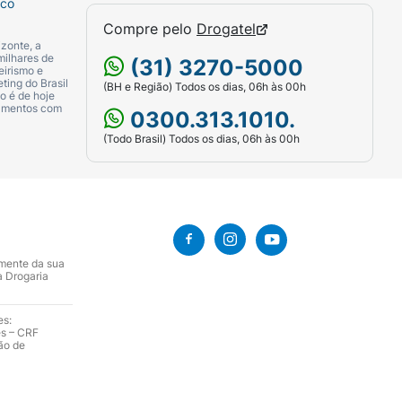
sco
líquidos para evitar a desidratação.
Compre pelo
Drogatel
zonte, a
milhares de
(31) 3270-5000
eirismo e
ting do Brasil
(BH e Região) Todos os dias, 06h às 00h
o é de hoje
o.
camentos com
0300.313.1010.
(Todo Brasil) Todos os dias, 06h às 00h
atéter intravenoso periférico ou central,
er administrado somente pela via
amente da sua
a Drogaria
icamentos como amiodarona, antivirais,
es:
es – CRF
azol, rifampicina, carbamazepina, fenitoína,
ão de