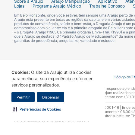
Sobre a Araujo
Araujo Manipulação
Aplicativo
Aten
Uma vez que o tratamento com Velcade pode 
Lojas
Programa Araujo Médico
Trabalhe Conosco
Em Belo Horizonte, onde você estiver, tem sempre uma Araujo perto de
Se você apresentar tontura, vertigem ou de
Araujo está presente em todas as regiões da capital e em várias cidade
produtos de conveniência, saúde e bem-estar, a Drogaria Araujo é um pa
compromisso com o cliente: ela é a primeira drogaria de Belo Horizonte a
– o Drogatel Araujo (1963), a primeira drogaria Drive-Thru (1990) e a 
Se você apresentar entorpecimento, dor o
que a Araujo se destaca. O “Padrão Araujo de Medicamentos” dá nome
garantias de procedência, preço baixo, variedade e estoque.
Precauções
Velcade deve ser administrado e
seguido por lavagem com solução de cloret
Ocorreram casos fatais de administração i
Cookies:
O site da Araujo utiliza cookies
intravenosa. VELCADE NÃO DEVE SER ADM
Termo de Uso
Portal da Privacidade
Covid-19
Código de É
para melhorar sua experiência e oferecer
serviços personalizados.
A Drogaria Araujo S/A informa que o seu site oficial corresponde ao e
Informe seu médico se você tiver algum pr
marca. Para sua segurança recomendamos que não sejam realizadas com
Araujo S.A. Em caso de dúvidas, gentileza entrar em contato com (31)
Permitir
Dispensar
Ingestão concomitante com outras substânc
Razão Social: Drogaria Araujo S.A | CNPJ: 17.256.512.0001-16 | Endere
Preferências de Cookies
0300.313.1010 e (31) 3270-5000 Horário de funcionamento - 06:00h à
isoniazida, nitrofurantoína, estatinas ou me
10.965 | Yasmin Silva Alvarenga – CRF 52.584 - Consultor substituto: T
fenobarbital e Erva-de-São-João.
Funcionamento da Empresa (AFE): 7.16355-1