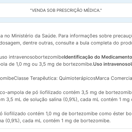
"VENDA SOB PRESCRIÇÃO MÉDICA."
da no Ministério da Saúde. Para informações sobre precauçõ
dosagem, dentre outras, consulte a bula completa do prod
a uso intravenosobortezomibe
Identificação do Medicament
ola de 1,0 mg ou 3,5 mg de bortezomibe.
Uso intravenoso
ezomibeClasse Terapêutica: QuimioterápicosMarca Comercia
-ampola de pó liofilizado contém 3,5 mg de bortezomibe
com 3,5 mL de solução salina (0,9%), cada mL contém 1 mg
iofilizado contém 1,0 mg de bortezomibe como éster boro
ina (0,9%), cada mL contém 1 mg de bortezomibe.