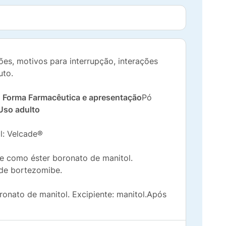
es, motivos para interrupção, interações
uto.
o
Forma Farmacêutica e apresentação
Pó
Uso adulto
l: Velcade®
 como éster boronato de manitol.
 de bortezomibe.
nato de manitol. Excipiente: manitol.Após