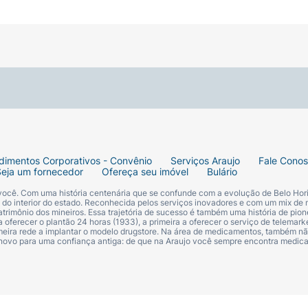
dimentos Corporativos - Convênio
Serviços Araujo
Fale Cono
Seja um fornecedor
Ofereça seu imóvel
Bulário
 você. Com uma história centenária que se confunde com a evolução de Belo Hori
s do interior do estado. Reconhecida pelos serviços inovadores e com um mix de 
trimônio dos mineiros. Essa trajetória de sucesso é também uma história de pion
 oferecer o plantão 24 horas (1933), a primeira a oferecer o serviço de telemarke
primeira rede a implantar o modelo drugstore. Na área de medicamentos, também nã
 novo para uma confiança antiga: de que na Araujo você sempre encontra medi