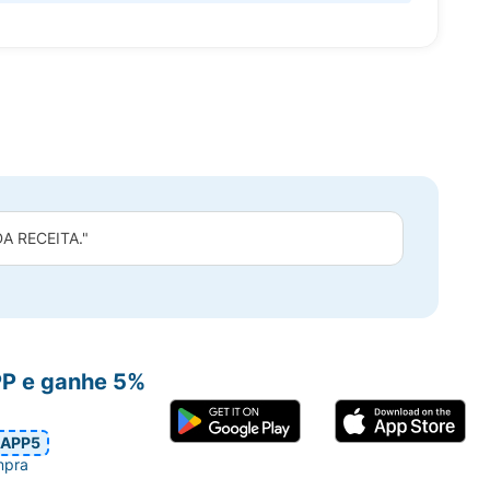
 RECEITA."
PP e ganhe 5%
APP5
mpra