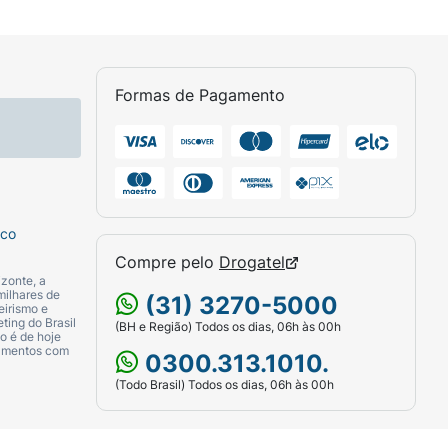
Formas de Pagamento
sco
Compre pelo
Drogatel
zonte, a
milhares de
(31) 3270-5000
eirismo e
ting do Brasil
(BH e Região) Todos os dias, 06h às 00h
o é de hoje
camentos com
0300.313.1010.
(Todo Brasil) Todos os dias, 06h às 00h