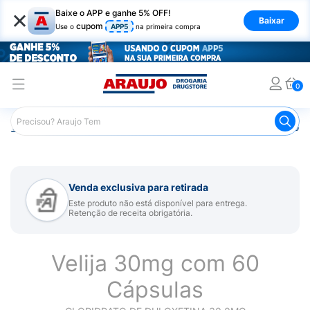
×
Baixe o APP e ganhe 5% OFF!
Baixar
cupom
Use o
APP5
na primeira compra
0
Araujo
Medicamentos
Remédio para Sistema Nervoso Ce
Venda exclusiva para retirada
Este produto não está disponível para entrega.
Retenção de receita obrigatória.
Velija 30mg com 60
Cápsulas