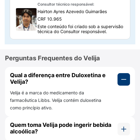
Velija 30mg pode ser receitado para
Consultor técnico responsável:
Hairton Ayres Azevedo Guimarães
pacientes em
tratamento de Transtorno
CRF 10.965
Depressivo Maior, Dor Neuropática periférica
Este conteúdo foi criado sob a supervisão
diabética, Fibromialgia,
entre outros casos
técnica do Consultor responsável.
relacionados à saúde mental.
Como o Velija 30mg funciona?
Perguntas Frequentes do Velija
Este medicamento age no Sistema Nervoso
Central de forma a melhorar sintomas
depressivos ou casos específicos de dor. No
Qual a diferença entre Duloxetina e
mercado de saúde, é conhecido por fazer
Velija?
parte da categoria dos medicamentos
Velija é a marca do medicamento da
inibidores da recaptação de serotonina e
farmacêutica Libbs. Velija contém duloxetina
noradrenalina.
como princípio ativo.
Velija é um medicamento à base de
duloxetina e sua fórmula age reequilibrando
Quem toma Velija pode ingerir bebida
alcoólica?
os níveis de serotonina e noradrenalina,
neurotransmissores que regulam o humor e