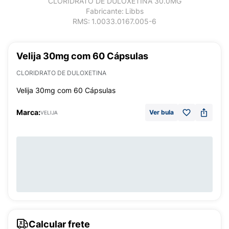
CLORIDRATO DE DULOXETINA 30.0MG
Fabricante:
Libbs
RMS:
1.0033.0167.005-6
Velija 30mg com 60 Cápsulas
CLORIDRATO DE DULOXETINA
Velija 30mg com 60 Cápsulas
Marca:
Ver bula
VELIJA
Calcular frete