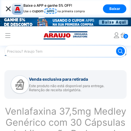
×
Baixe o APP e ganhe 5% OFF!
Baixar
cupom
Use o
APP5
na primeira compra
0
Araujo
Medicamentos
Remédio para Sistema Nervoso Ce
Venda exclusiva para retirada
Este produto não está disponível para entrega.
Retenção de receita obrigatória.
Venlafaxina 37,5mg Medley
Genérico com 30 Cápsulas