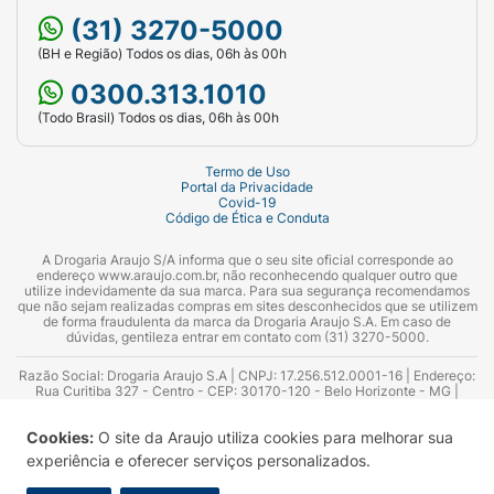
(31) 3270-5000
(BH e Região) Todos os dias, 06h às 00h
0300.313.1010
(Todo Brasil) Todos os dias, 06h às 00h
Termo de Uso
Portal da Privacidade
Covid-19
Código de Ética e Conduta
A Drogaria Araujo S/A informa que o seu site oficial corresponde ao
endereço www.araujo.com.br, não reconhecendo qualquer outro que
utilize indevidamente da sua marca. Para sua segurança recomendamos
que não sejam realizadas compras em sites desconhecidos que se utilizem
de forma fraudulenta da marca da Drogaria Araujo S.A. Em caso de
dúvidas, gentileza entrar em contato com (31) 3270-5000.
Razão Social: Drogaria Araujo S.A | CNPJ: 17.256.512.0001-16 | Endereço:
Rua Curitiba 327 - Centro - CEP: 30170-120 - Belo Horizonte - MG |
Telefones: 0300.313.1010 e (31) 3270-5000 Horário de funcionamento -
06:00h às 00:00h | Consultores técnicos responsáveis: Hairton Ayres
Cookies:
O site da Araujo utiliza cookies para melhorar sua
Azevedo Guimarães – CRF 10.965 | Yasmin Silva Alvarenga – CRF 52.584 -
Consultor substituto: Thiago Aguiar Pinheiro - CRF Nº 13.748. Alvará
experiência e oferecer serviços personalizados.
Sanitário: 2025020713 | Autorização de Funcionamento da Empresa (AFE):
7.16355-1