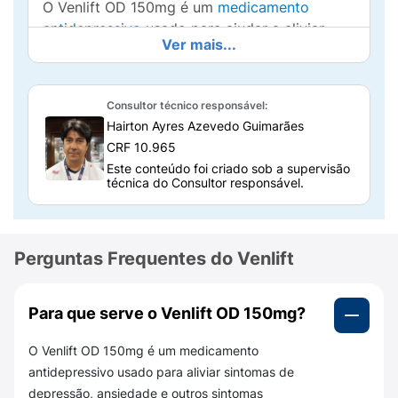
O Venlift OD 150mg é um
medicamento
antidepressivo
usado para ajudar a aliviar
Ver mais...
sintomas de depressão, ansiedade e outros
sintomas associados a essas condições. Ele
atua restaurando o equilíbrio de certas
Consultor técnico responsável:
substâncias químicas no cérebro, o que ajuda
Hairton Ayres Azevedo Guimarães
a melhorar o humor, o sono e o apetite.
CRF 10.965
Como o Venlift OD 150mg age no
Este conteúdo foi criado sob a supervisão
técnica do Consultor responsável.
cérebro?
O Venlift OD 150mg contém cloridrato de
venlafaxina e funciona aumentando os níveis
Perguntas Frequentes do Venlift
de neurotransmissores do cérebro, como a
serotonina e a noradrenalina. Essas
substâncias ajudam na comunicação entre as
Para que serve o Venlift OD 150mg?
células nervosas, o que pode melhorar o
humor e reduzir os sintomas de depressão e
O Venlift OD 150mg é um medicamento
ansiedade, levando o paciente a se sentir
antidepressivo usado para aliviar sintomas de
melhor e mais sociável.
depressão, ansiedade e outros sintomas