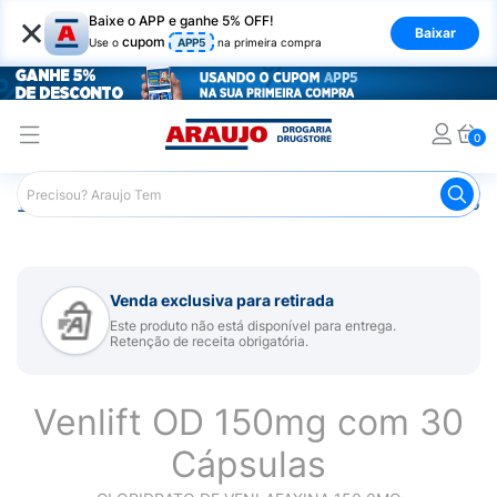
×
Baixe o APP e ganhe 5% OFF!
Baixar
cupom
Use o
APP5
na primeira compra
0
Araujo
Medicamentos
Remédio para Sistema Nervoso Ce
Venda exclusiva para retirada
Este produto não está disponível para entrega.
Retenção de receita obrigatória.
Venlift OD 150mg com 30
Cápsulas