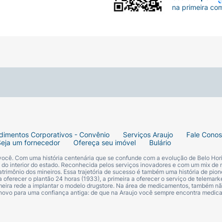
na primeira co
dimentos Corporativos - Convênio
Serviços Araujo
Fale Cono
Seja um fornecedor
Ofereça seu imóvel
Bulário
 você. Com uma história centenária que se confunde com a evolução de Belo Hori
s do interior do estado. Reconhecida pelos serviços inovadores e com um mix de 
trimônio dos mineiros. Essa trajetória de sucesso é também uma história de pion
 oferecer o plantão 24 horas (1933), a primeira a oferecer o serviço de telemarke
primeira rede a implantar o modelo drugstore. Na área de medicamentos, também nã
 novo para uma confiança antiga: de que na Araujo você sempre encontra medi