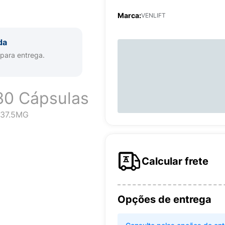
Marca:
VENLIFT
da
 para entrega.
30 Cápsulas
37.5MG
Calcular frete
Opções de entrega