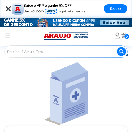
×
Baixe o APP e ganhe 5% OFF!
Baixar
cupom
Use o
APP5
na primeira compra
0
Araujo
Medicamentos
Remédio para o Sistema Circulató