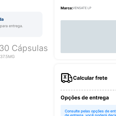
Marca:
VENSATE LP
da
 para entrega.
30 Cápsulas
37.5MG
Calcular frete
Opções de entrega
Consulte pelas opções de ent
de entrega, você poderá deci