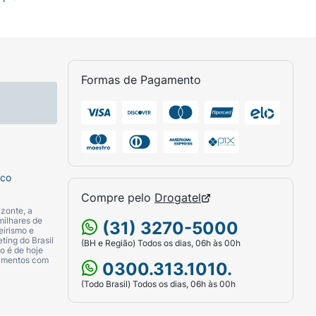
Formas de Pagamento
sco
Compre pelo
Drogatel
zonte, a
milhares de
(31) 3270-5000
eirismo e
ting do Brasil
(BH e Região) Todos os dias, 06h às 00h
o é de hoje
camentos com
0300.313.1010.
(Todo Brasil) Todos os dias, 06h às 00h