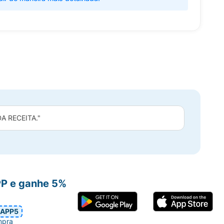
 RECEITA."
PP e ganhe 5%
APP5
mpra