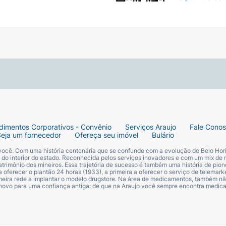
dimentos Corporativos - Convênio
Serviços Araujo
Fale Cono
Seja um fornecedor
Ofereça seu imóvel
Bulário
 você. Com uma história centenária que se confunde com a evolução de Belo Hori
s do interior do estado. Reconhecida pelos serviços inovadores e com um mix de 
trimônio dos mineiros. Essa trajetória de sucesso é também uma história de pion
 oferecer o plantão 24 horas (1933), a primeira a oferecer o serviço de telemarke
primeira rede a implantar o modelo drugstore. Na área de medicamentos, também nã
 novo para uma confiança antiga: de que na Araujo você sempre encontra medi