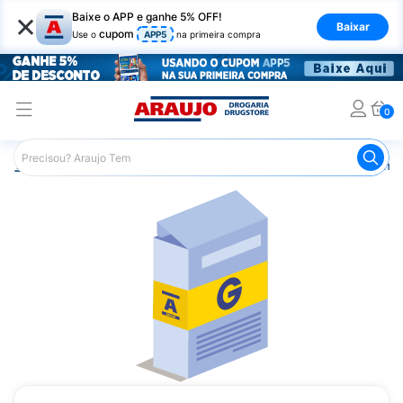
×
Baixe o APP e ganhe 5% OFF!
Baixar
cupom
Use o
APP5
na primeira compra
0
Araujo
Medicamentos
Remédios Cardiológicos
Reméd