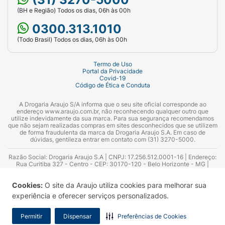
(BH e Região) Todos os dias, 06h às 00h
0300.313.1010
(Todo Brasil) Todos os dias, 06h às 00h
Termo de Uso
Portal da Privacidade
Covid-19
Código de Ética e Conduta
A Drogaria Araujo S/A informa que o seu site oficial corresponde ao
endereço www.araujo.com.br, não reconhecendo qualquer outro que
utilize indevidamente da sua marca. Para sua segurança recomendamos
que não sejam realizadas compras em sites desconhecidos que se utilizem
de forma fraudulenta da marca da Drogaria Araujo S.A. Em caso de
dúvidas, gentileza entrar em contato com (31) 3270-5000.
Razão Social: Drogaria Araujo S.A | CNPJ: 17.256.512.0001-16 | Endereço:
Rua Curitiba 327 - Centro - CEP: 30170-120 - Belo Horizonte - MG |
Telefones: 0300.313.1010 e (31) 3270-5000 Horário de funcionamento -
06:00h às 00:00h | Consultores técnicos responsáveis: Hairton Ayres
Cookies:
O site da Araujo utiliza cookies para melhorar sua
Azevedo Guimarães – CRF 10.965 | Yasmin Silva Alvarenga – CRF 52.584 -
Consultor substituto: Thiago Aguiar Pinheiro - CRF Nº 13.748. Alvará
experiência e oferecer serviços personalizados.
Sanitário: 2025020713 | Autorização de Funcionamento da Empresa (AFE):
7.16355-1
Permitir
Dispensar
Preferências de Cookies