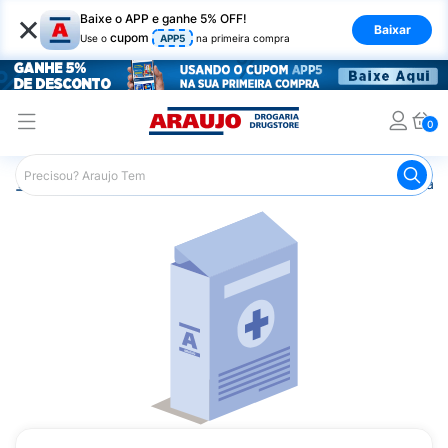
×
Baixe o APP e ganhe 5% OFF!
Baixar
cupom
Use o
APP5
na primeira compra
0
Araujo
Medicamentos
Remédio para o Sistema Circulató