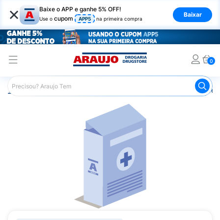
×
Baixe o APP e ganhe 5% OFF!
Baixar
cupom
Use o
APP5
na primeira compra
0
Araujo
Medicamentos
Medicamentos Especiais
Infec