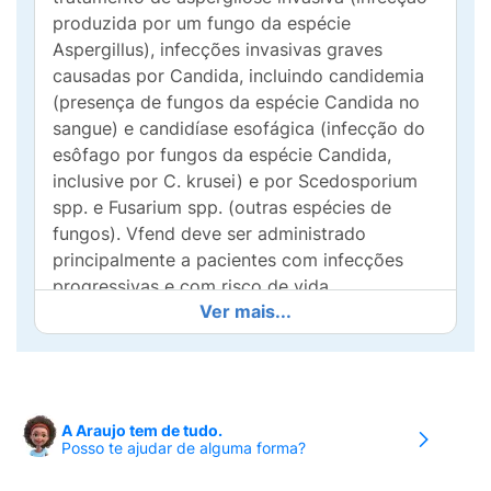
produzida por um fungo da espécie
Aspergillus), infecções invasivas graves
causadas por Candida, incluindo candidemia
(presença de fungos da espécie Candida no
sangue) e candidíase esofágica (infecção do
esôfago por fungos da espécie Candida,
inclusive por C. krusei) e por Scedosporium
spp. e Fusarium spp. (outras espécies de
fungos). Vfend deve ser administrado
principalmente a pacientes com infecções
progressivas e com risco de vida.
Ver mais...
Vfend é um medicamento antifúngico
(medicação que combate fungos) usado para
tratar uma ampla variedade de infecções
fúngicas (por fungos). Vfend age eliminando
A Araujo tem de tudo.
ou interrompendo o crescimento desses
Posso te ajudar de alguma forma?
fungos causadores das infecções. O
mecanismo de ação do voriconazol se dá