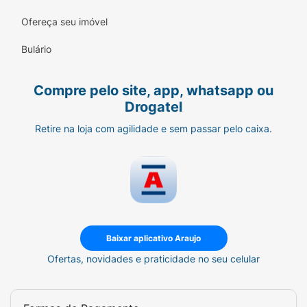
barbitúricos de longa ação (ex.: fenobarbital),
Ofereça seu imóvel
alcaloides do ergot (ergotamina,
diidroergotamina), sirolimo, ritonavir,
Bulário
efavirenz e Erva de São João. Este
medicamento é contraindicado para menores
Compre pelo site, app, whatsapp ou
de 2 anos de idade.
Drogatel
Retire na loja com agilidade e sem passar pelo caixa.
Baixar aplicativo Araujo
Ofertas, novidades e praticidade no seu celular