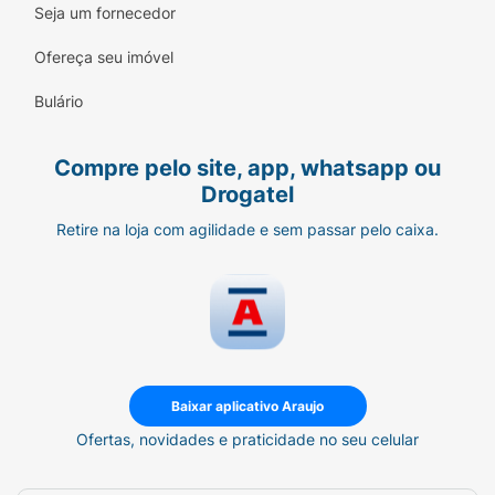
Seja um fornecedor
com problemas graves de fígado ou rim
devem evitar o uso do Viagra, pois o
Ofereça seu imóvel
medicamento é metabolizado e eliminado
por esses órgãos.
Bulário
Ainda tem dúvidas sobre o Viagra
50mg?
Compre pelo site, app, whatsapp ou
Drogatel
Consulte um profissional especializado da Araujo em caso de qualquer
dúvida sobre o Viagra 50mg e seu uso. Entre em contato conosco pelo
Drogatel
ou
compareça a uma de nossas lojas
.
Retire na loja com agilidade e sem passar pelo caixa.
Baixar aplicativo Araujo
Ofertas, novidades e praticidade no seu celular