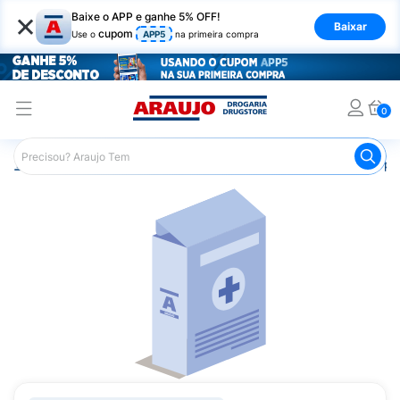
×
Baixe o APP e ganhe 5% OFF!
Baixar
cupom
Use o
APP5
na primeira compra
0
Araujo
Medicamentos
Saúde do Homem
Remédio par