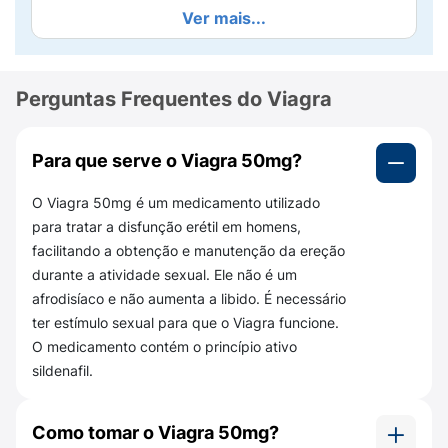
O Viagra é um medicamento de prescrição
Ver mais...
médica e deve ser tomado de acordo com as
instruções do seu médico. No entanto,
geralmente é recomendado tomar o Viagra
Perguntas Frequentes do Viagra
cerca de 30 minutos a 1 hora antes da
atividade sexual.
Para que serve o Viagra 50mg?
A dose recomendada varia de acordo com a
necessidade individual e a resposta ao
O Viagra 50mg é um medicamento utilizado
tratamento.
para tratar a disfunção erétil em homens,
facilitando a obtenção e manutenção da ereção
É importante seguir rigorosamente as
durante a atividade sexual. Ele não é um
instruções do médico em relação à dose e
afrodisíaco e não aumenta a libido. É necessário
horário de administração do medicamento.
Se
ter estímulo sexual para que o Viagra funcione.
tiver dúvidas sobre como tomar o
O medicamento contém o princípio ativo
medicamento, é recomendado entrar em
sildenafil.
contato com o profissional de saúde
responsável pelo tratamento.
Como tomar o Viagra 50mg?
Qual a posologia do Viagra 50mg?