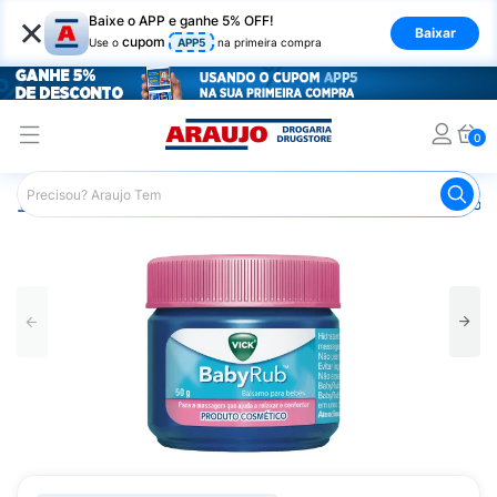
×
Baixe o APP e ganhe 5% OFF!
Baixar
cupom
Use o
APP5
na primeira compra
0
Araujo
Medicamentos
Remédio para Gripe e Resfriado