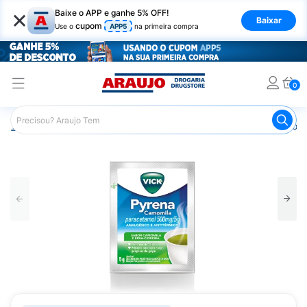
×
Baixe o APP e ganhe 5% OFF!
Baixar
cupom
Use o
APP5
na primeira compra
0
Araujo
Medicamentos
Remédio para Gripe e Resfriado