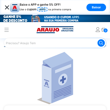
×
Baixe o APP e ganhe 5% OFF!
Baixar
cupom
Use o
APP5
na primeira compra
0
Araujo
Medicamentos
Remédio para Diabetes
Vilgl