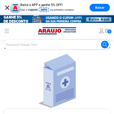
×
Baixe o APP e ganhe 5% OFF!
Baixar
cupom
Use o
APP5
na primeira compra
0
Araujo
Medicamentos
Remédio para Diabetes
Vilgl