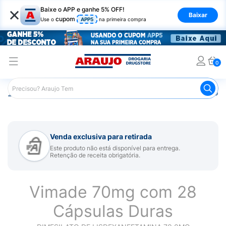
×
Baixe o APP e ganhe 5% OFF!
Baixar
cupom
Use o
APP5
na primeira compra
0
Araujo
Medicamentos
Remédio para Sistema Nervoso Ce
Venda exclusiva para retirada
Este produto não está disponível para entrega.
Retenção de receita obrigatória.
Vimade 70mg com 28
Cápsulas Duras