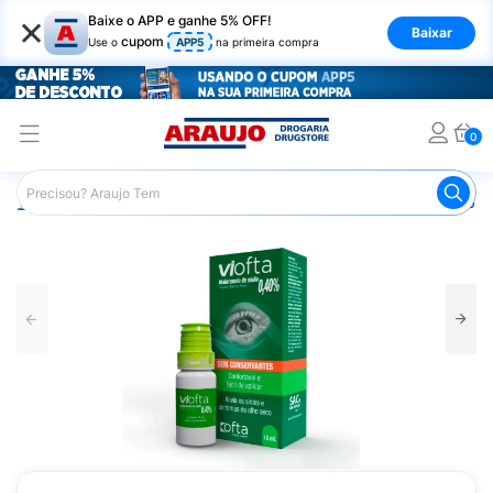
×
Baixe o APP e ganhe 5% OFF!
Baixar
cupom
Use o
APP5
na primeira compra
0
Araujo
Medicamentos
Saúde dos Olhos
Colírio Lubri