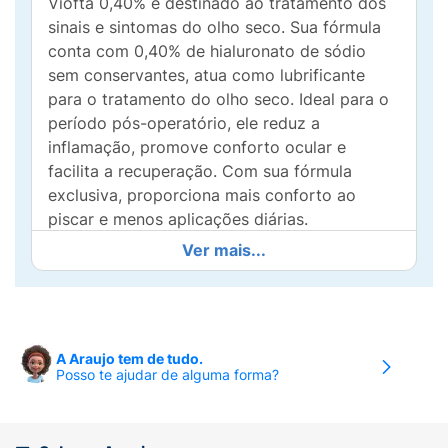
Viofta 0,40% é destinado ao tratamento dos
sinais e sintomas do olho seco. Sua fórmula
conta com 0,40% de hialuronato de sódio
sem conservantes, atua como lubrificante
para o tratamento do olho seco. Ideal para o
período pós-operatório, ele reduz a
inflamação, promove conforto ocular e
facilita a recuperação. Com sua fórmula
exclusiva, proporciona mais conforto ao
piscar e menos aplicações diárias.
Ver mais...
Benefícios:
Único colírio com concentração máxima de
Hialuronato de sódio (0,40%) e sem
conservantes. Conforto e Hidratação
A Araujo tem de tudo.
Profunda e duradoura
Posso te ajudar de alguma forma?
Eficaz contra fatores externos irritantes e
agressivos.