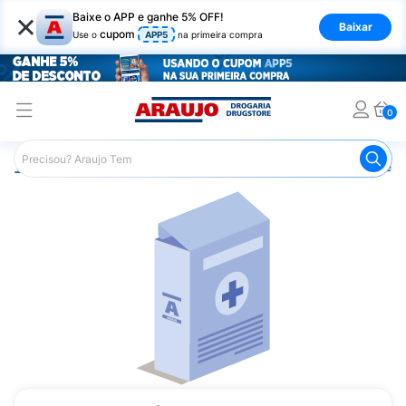
×
Baixe o APP e ganhe 5% OFF!
Baixar
cupom
Use o
APP5
na primeira compra
0
Araujo
Medicamentos
Mais Medicamentos
Viscoseal