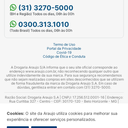
(31) 3270-5000
(BH e Região) Todos os dias, 06h às 00h
0300.313.1010
(Todo Brasil) Todos os dias, 06h às 00h
Termo de Uso
Portal da Privacidade
Covid-19
Código de Ética e Conduta
A Drogaria Araujo S/A informa que o seu site oficial corresponde ao
endereço www.araujo.com.br, não reconhecendo qualquer outro que
utilize indevidamente da sua marca. Para sua segurança recomendamos
que não sejam realizadas compras em sites desconhecidos que se utilizem
de forma fraudulenta da marca da Drogaria Araujo S.A. Em caso de
dúvidas, gentileza entrar em contato com (31) 3270-5000.
Razão Social: Drogaria Araujo S.A | CNPJ: 17.256.512.0001-16 | Endereço:
Rua Curitiba 327 - Centro - CEP: 30170-120 - Belo Horizonte - MG |
Telefones: 0300.313.1010 e (31) 3270-5000 Horário de funcionamento -
06:00h às 00:00h | Consultores técnicos responsáveis: Hairton Ayres
Cookies:
O site da Araujo utiliza cookies para melhorar sua
Azevedo Guimarães – CRF 10.965 | Yasmin Silva Alvarenga – CRF 52.584 -
Consultor substituto: Thiago Aguiar Pinheiro - CRF Nº 13.748. Alvará
experiência e oferecer serviços personalizados.
Sanitário: 2025020713 | Autorização de Funcionamento da Empresa (AFE):
7.16355-1