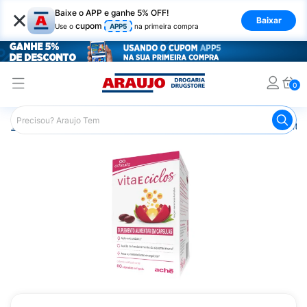
×
Baixe o APP e ganhe 5% OFF!
Baixar
cupom
Use o
APP5
na primeira compra
0
Araujo
Saúde e Bem Estar
Vitaminas e Minerais
Anti