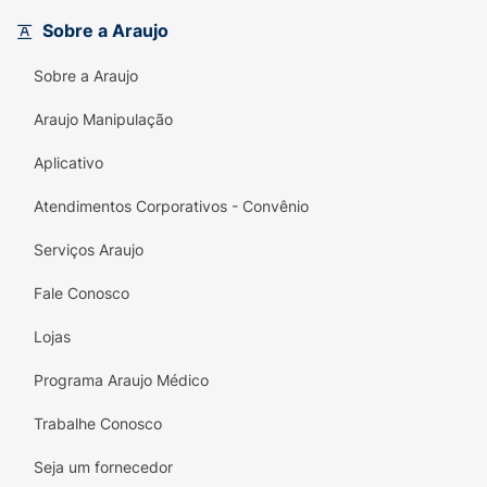
Invista em você e sinta a diferença!
Experimente o Vita Supraz Multivitamínico e
Sobre a Araujo
tenha os benefícios de uma vida equilibrada e
Sobre a Araujo
saudável com facilidade. Não deixe sua saúde
para depois; o momento de cuidar de você é
Araujo Manipulação
agora!
Aplicativo
Atendimentos Corporativos - Convênio
Serviços Araujo
Fale Conosco
Lojas
Programa Araujo Médico
Trabalhe Conosco
Seja um fornecedor