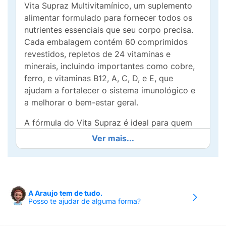
Vita Supraz Multivitamínico, um suplemento
alimentar formulado para fornecer todos os
nutrientes essenciais que seu corpo precisa.
Cada embalagem contém 60 comprimidos
revestidos, repletos de 24 vitaminas e
minerais, incluindo importantes como cobre,
ferro, e vitaminas B12, A, C, D, e E, que
ajudam a fortalecer o sistema imunológico e
a melhorar o bem-estar geral.
A fórmula do Vita Supraz é ideal para quem
busca manter uma rotina saudável e repleta
Ver mais...
de energia. Livre de glúten, açúcares e
lactose, o suplemento é adequando para
diversas dietas. Ao incorporar Vita Supraz em
seu dia a dia, você apoia não apenas sua
A Araujo tem de tudo.
saúde física, mas também seu desempenho
Posso te ajudar de alguma forma?
mental e emocional.