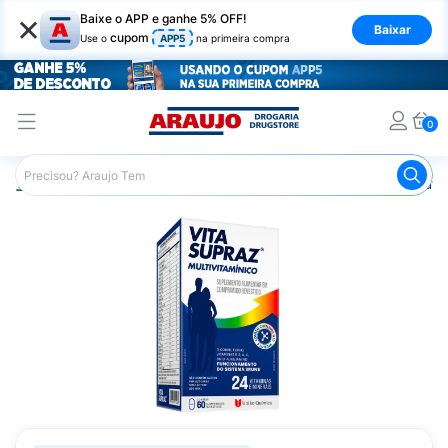
×
Baixe o APP e ganhe 5% OFF!
Baixar
cupom
Use o
APP5
na primeira compra
0
Araujo
Saúde e Bem Estar
Vitaminas e Minerais
Outra