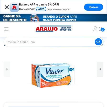
×
Baixe o APP e ganhe 5% OFF!
Baixar
cupom
Use o
APP5
na primeira compra
0
Araujo
Saúde e Bem Estar
Vitaminas e Minerais
Poliv