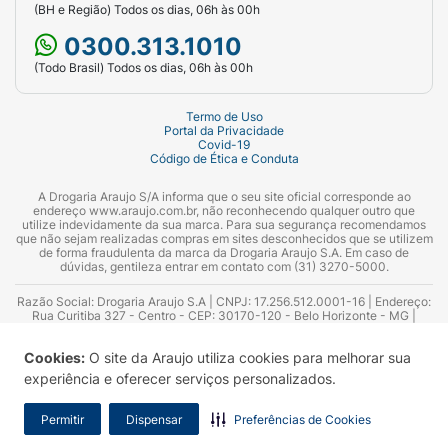
(BH e Região) Todos os dias, 06h às 00h
0300.313.1010
(Todo Brasil) Todos os dias, 06h às 00h
Termo de Uso
Portal da Privacidade
Covid-19
Código de Ética e Conduta
A Drogaria Araujo S/A informa que o seu site oficial corresponde ao
endereço www.araujo.com.br, não reconhecendo qualquer outro que
utilize indevidamente da sua marca. Para sua segurança recomendamos
que não sejam realizadas compras em sites desconhecidos que se utilizem
de forma fraudulenta da marca da Drogaria Araujo S.A. Em caso de
dúvidas, gentileza entrar em contato com (31) 3270-5000.
Razão Social: Drogaria Araujo S.A | CNPJ: 17.256.512.0001-16 | Endereço:
Rua Curitiba 327 - Centro - CEP: 30170-120 - Belo Horizonte - MG |
Telefones: 0300.313.1010 e (31) 3270-5000 Horário de funcionamento -
06:00h às 00:00h | Consultores técnicos responsáveis: Hairton Ayres
Cookies:
O site da Araujo utiliza cookies para melhorar sua
Azevedo Guimarães – CRF 10.965 | Yasmin Silva Alvarenga – CRF 52.584 -
Consultor substituto: Thiago Aguiar Pinheiro - CRF Nº 13.748. Alvará
experiência e oferecer serviços personalizados.
Sanitário: 2025020713 | Autorização de Funcionamento da Empresa (AFE):
7.16355-1
Permitir
Dispensar
Preferências de Cookies