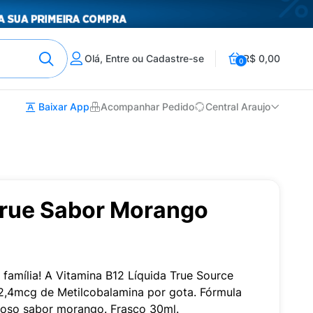
Olá, Entre ou Cadastre-se
R$ 0,00
0
Baixar App
Acompanhar Pedido
Central Araujo
True Sabor Morango
 família! A Vitamina B12 Líquida True Source
2,4mcg de Metilcobalamina por gota. Fórmula
cioso sabor morango. Frasco 30ml.