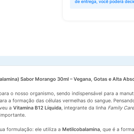
de entrega, você poderá deci
balamina) Sabor Morango 30ml – Vegana, Gotas e Alta Abs
para o nosso organismo, sendo indispensável para a manute
ra a formação das células vermelhas do sangue. Pensando
veu a
Vitamina B12 Líquida
, integrante da linha
Family Car
 importante.
ua formulação: ele utiliza a
Metilcobalamina
, que é a forma