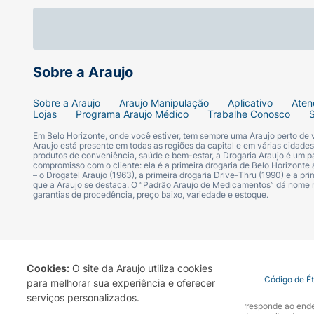
Sugestão de Uso:
Agite bem o frasco antes de usar. Recomend
recomendada pelo seu médico ou nutricioni
bebida de sua preferência.
Sobre a Araujo
Ficha Técnica:
Sobre a Araujo
Araujo Manipulação
Aplicativo
Aten
Lojas
Programa Araujo Médico
Trabalhe Conosco
Marca:
True Source.
Em Belo Horizonte, onde você estiver, tem sempre uma Araujo perto de
Araujo está presente em todas as regiões da capital e em várias cidade
produtos de conveniência, saúde e bem-estar, a Drogaria Araujo é um pa
compromisso com o cliente: ela é a primeira drogaria de Belo Horizonte a
Linha:
Family Care.
– o Drogatel Araujo (1963), a primeira drogaria Drive-Thru (1990) e a 
que a Araujo se destaca. O “Padrão Araujo de Medicamentos” dá nome
garantias de procedência, preço baixo, variedade e estoque.
Produto:
Vitamina B12.
Tipo:
Suplemento Alimentar Líquido (Gota
Princípio Ativo:
Metilcobalamina.
Cookies:
O site da Araujo utiliza cookies
Termo de Uso
Portal da Privacidade
Covid-19
Código de É
para melhorar sua experiência e oferecer
serviços personalizados.
Concentração:
2,4 mcg por gota.
A Drogaria Araujo S/A informa que o seu site oficial corresponde ao e