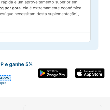
is rápida e um aproveitamento superior em
cg por gota
, ela é extremamente econômica
sed
que necessitam desta suplementação),
 pelo organismo.
a cognição.
PP e ganhe 5%
sistema nervoso.
dade.
APP5
mpra
so.