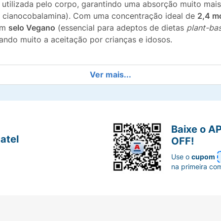
ser utilizada pelo corpo, garantindo uma absorção muito ma
a cianocobalamina). Com uma concentração ideal de
2,4 m
com
selo Vegano
(essencial para adeptos de dietas
plant-ba
itando muito a aceitação por crianças e idosos.
Ver mais...
amina, a forma ativa da B12 que garante máxima absorção
nergético, combatendo o cansaço excessivo e melhorando 
Baixe o A
para a formação de glóbulos vermelhos e manutenção do 
atel
OFF!
líquido) facilita a dosagem personalizada para qualquer i
Use o
cupom
na primeira co
dientes de origem animal.
ngo que torna a suplementação um momento fácil e gosto