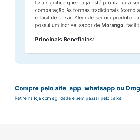
Isso significa que ela já está pronta para 
comparação às formas tradicionais (como 
e fácil de dosar. Além de ser um produto 
possui um incrível sabor de
Morango
, facil
Principais Benefícios:
Alta Absorção:
Formulada com Metilcobal
Energia e Foco:
Auxilia no metabolismo e
Saúde Sanguínea e Nervosa:
Fundamental 
Compre pelo site, app, whatsapp ou Drog
Retire na loja com agilidade e sem passar pelo caixa.
Praticidade Extrema:
O formato em gotas (
Selo Vegano:
Fórmula 100% livre de ingre
Sabor Delicioso:
Agradável sabor de mora