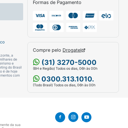
Formas de Pagamento
etilcobalamina), ou seguir a dosagem
u misturadas em um pouco de água ou na
sco
Compre pelo
Drogatel
zonte, a
milhares de
(31) 3270-5000
eirismo e
ting do Brasil
(BH e Região) Todos os dias, 06h às 00h
o é de hoje
camentos com
0300.313.1010.
(Todo Brasil) Todos os dias, 06h às 00h
amente da sua