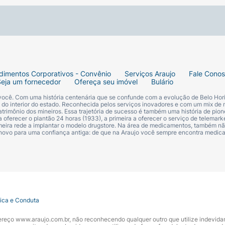
a-se ingerir
1 (uma) gota ao dia
(que fornece 2,4 mcg de M
sta. As gotas podem ser pingadas diretamente na boca o
dimentos Corporativos - Convênio
Serviços Araujo
Fale Cono
Seja um fornecedor
Ofereça seu imóvel
Bulário
 você. Com uma história centenária que se confunde com a evolução de Belo Hori
s do interior do estado. Reconhecida pelos serviços inovadores e com um mix de 
trimônio dos mineiros. Essa trajetória de sucesso é também uma história de pion
 oferecer o plantão 24 horas (1933), a primeira a oferecer o serviço de telemarke
primeira rede a implantar o modelo drugstore. Na área de medicamentos, também nã
 novo para uma confiança antiga: de que na Araujo você sempre encontra medi
s).
tica e Conduta
ndereço www.araujo.com.br, não reconhecendo qualquer outro que utilize indevid