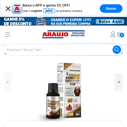
×
Baixe o APP e ganhe 5% OFF!
Baixar
cupom
Use o
APP5
na primeira compra
0
Araujo
Saúde e Bem Estar
Vitaminas e Minerais
Outra