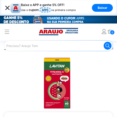
×
Baixe o APP e ganhe 5% OFF!
Baixar
cupom
Use o
APP5
na primeira compra
0
Araujo
Saúde e Bem Estar
Vitaminas e Minerais
Vitam