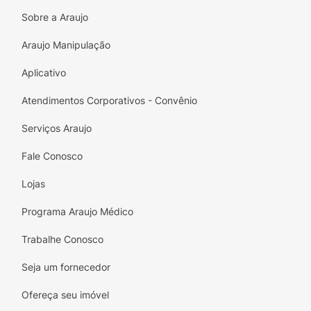
divertida. Invista na saúde da sua família com
Sobre a Araujo
Lavitan Vitamina C Mastigável e faça o bem a
cada mastigada!
Araujo Manipulação
Aplicativo
Atendimentos Corporativos - Convênio
Serviços Araujo
Fale Conosco
Lojas
Programa Araujo Médico
Trabalhe Conosco
Seja um fornecedor
Ofereça seu imóvel