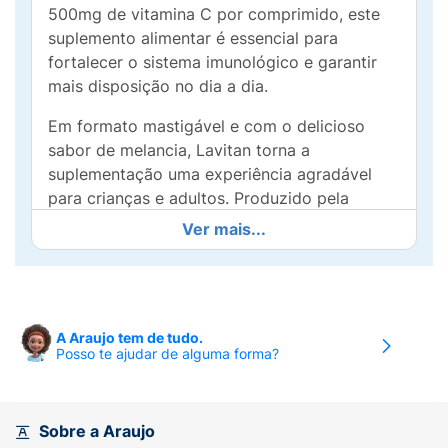
500mg de vitamina C por comprimido, este
suplemento alimentar é essencial para
fortalecer o sistema imunológico e garantir
mais disposição no dia a dia.
Em formato mastigável e com o delicioso
sabor de melancia, Lavitan torna a
suplementação uma experiência agradável
para crianças e adultos. Produzido pela
Cimed e com a aprovação da Turma da
Ver mais...
Mônica, é um produto que alia qualidade e
sabor, conquistando o paladar dos pequenos.
Além disso, Lavitan não contém açúcares ou
lactose, sendo seguro para aqueles com
A Araujo tem de tudo.
Posso te ajudar de alguma forma?
restrições alimentares. Com 60 comprimidos
na embalagem, é fácil de incluir na rotina,
garantindo que todos recebam a dose diária
necessária de vitamina C de maneira prática e
Sobre a Araujo