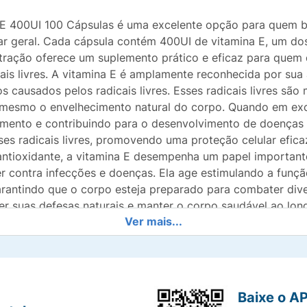
 400UI 100 Cápsulas é uma excelente opção para quem bus
 geral. Cada cápsula contém 400UI de vitamina E, um dos 
tração oferece um suplemento prático e eficaz para quem de
is livres. A vitamina E é amplamente reconhecida por sua
 causados pelos radicais livres. Esses radicais livres são
 mesmo o envelhecimento natural do corpo. Quando em exce
cimento e contribuindo para o desenvolvimento de doenças
ses radicais livres, promovendo uma proteção celular efic
antioxidante, a vitamina E desempenha um papel important
r contra infecções e doenças. Ela age estimulando a funçã
antindo que o corpo esteja preparado para combater diver
er suas defesas naturais e manter o corpo saudável ao lo
Ver mais...
 a hidratação e protegendo as células da derme contra os 
vitamina E pode ajudar a reduzir os sinais de envelhecime
ável. Com 100 cápsulas por embalagem, o Suplemento Su
rantir a ingestão diária de vitamina E. Cada cápsula propor
 para a saúde celular, imunológica e da pele. Se você bu
Baixe o A
gico e manter a saúde da pele, o Suplemento Alimentar Su