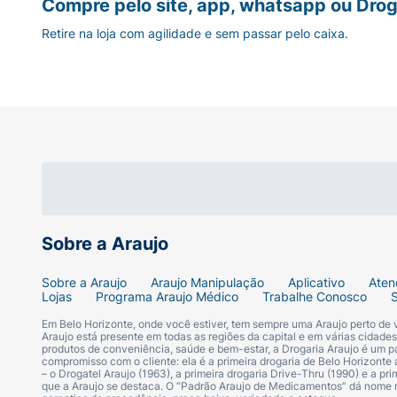
Compre pelo site, app, whatsapp ou Drog
escolha ideal. Com a confiança e qualidade
Retire na loja com agilidade e sem passar pelo caixa.
protegendo as células e promovendo a saúd
Modo de Preparo:
Uso para maiores de 19 a
exceder a recomendação diária de consumo i
consumir outros suplementos, consulte um p
ALÉRGICOS: CONTÉM DERIVADO DE SOJA
Ingredientes:
Acetato de DL-alfatocoferila,
equivalente a 400UI.
Sobre a Araujo
Modo de Conservação:
Conservar o frasco 
Sobre a Araujo
Araujo Manipulação
Aplicativo
Aten
Lojas
Programa Araujo Médico
Trabalhe Conosco
NÃO CONTÉM GLÚTEN.
Em Belo Horizonte, onde você estiver, tem sempre uma Araujo perto de
Araujo está presente em todas as regiões da capital e em várias cidade
produtos de conveniência, saúde e bem-estar, a Drogaria Araujo é um pa
compromisso com o cliente: ela é a primeira drogaria de Belo Horizonte a
– o Drogatel Araujo (1963), a primeira drogaria Drive-Thru (1990) e a 
que a Araujo se destaca. O “Padrão Araujo de Medicamentos” dá nome