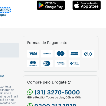
e eficiente de garantir o bem-estar geral,
APP5
mpra
e produto não é um medicamento, não
. Mantenha fora do alcance de crianças. Ao
Formas de Pagamento
cápsula fornece 268mg de vitamina E
uz.
sco
Compre pelo
Drogatel
zonte, a
milhares de
(31) 3270-5000
eirismo e
ting do Brasil
(BH e Região) Todos os dias, 06h às 00h
o é de hoje
camentos com