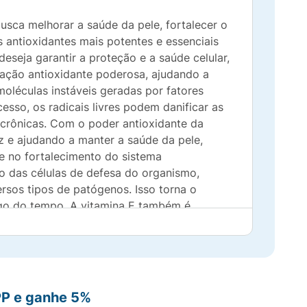
ca melhorar a saúde da pele, fortalecer o
antioxidantes mais potentes e essenciais
seja garantir a proteção e a saúde celular,
 ação antioxidante poderosa, ajudando a
 moléculas instáveis geradas por fatores
sso, os radicais livres podem danificar as
 crônicas. Com o poder antioxidante da
az e ajudando a manter a saúde da pele,
e no fortalecimento do sistema
o das células de defesa do organismo,
sos tipos de patógenos. Isso torna o
ngo do tempo. A vitamina E também é
danos causados pelos radicais livres e pela
nto precoce da pele, como rugas e manchas,
ndown Vitamina E 400UI oferece uma opção
ciona uma dose eficaz deste nutriente
sca uma forma eficaz de combater os danos
PP e ganhe 5%
ndown Vitamina E 400UI 100 Cápsulas é a