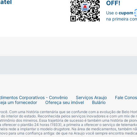
atel
OFF!
 da marca Sundown, este suplemento é uma maneira prática 
Use o
cupom
e de dentro para fora.
na primeira co
nos (adultos), mantenha fora do alcance de crianças. Est
ndicada no rótulo sem consultar um profissional de saúde
rofissional de saúde.
.
 gelatina, água, óleo de soja e umectante glicerina. Cada 
firmemente fechado em lugar seco, fresco e ao abrigo de l
dimentos Corporativos - Convênio
Serviços Araujo
Fale Cono
Seja um fornecedor
Ofereça seu imóvel
Bulário
 você. Com uma história centenária que se confunde com a evolução de Belo Hori
s do interior do estado. Reconhecida pelos serviços inovadores e com um mix de 
trimônio dos mineiros. Essa trajetória de sucesso é também uma história de pion
 oferecer o plantão 24 horas (1933), a primeira a oferecer o serviço de telemarke
primeira rede a implantar o modelo drugstore. Na área de medicamentos, também nã
 novo para uma confiança antiga: de que na Araujo você sempre encontra medi