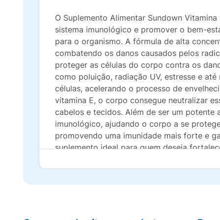
O Suplemento Alimentar Sundown Vitamina E
sistema imunológico e promover o bem-estar
para o organismo. A fórmula de alta concen
combatendo os danos causados pelos radica
proteger as células do corpo contra os danos
como poluição, radiação UV, estresse e até
células, acelerando o processo de envelhe
vitamina E, o corpo consegue neutralizar es
cabelos e tecidos. Além de ser um potente 
imunológico, ajudando o corpo a se protege
promovendo uma imunidade mais forte e gar
suplemento ideal para quem deseja fortalec
essencial para a saúde da pele, promovendo
radiação UV. Com sua ação antioxidante, a 
e manter uma aparência mais jovem e saud
de longa duração e fácil utilização para ga
essencial, promovendo benefícios contínuos
oxidativos, fortalecer seu sistema imunoló