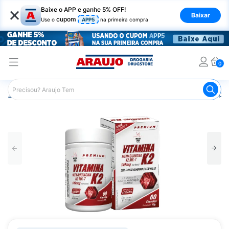
×
Baixe o APP e ganhe 5% OFF!
Baixar
cupom
Use o
APP5
na primeira compra
0
Araujo
Medicamentos
Saúde dos Ossos
Remédio pa