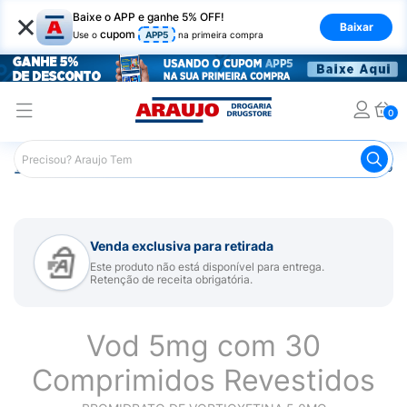
×
Baixe o APP e ganhe 5% OFF!
Baixar
cupom
Use o
APP5
na primeira compra
0
Araujo
Medicamentos
Remédio para Sistema Nervoso Ce
Venda exclusiva para retirada
Este produto não está disponível para entrega.
Retenção de receita obrigatória.
Vod 5mg com 30
Comprimidos Revestidos