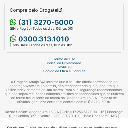
Compre pelo
Drogatel
(31) 3270-5000
(BH e Região) Todos os dias, 06h às 00h
0300.313.1010
(Todo Brasil) Todos os dias, 06h às 00h
Termo de Uso
Portal da Privacidade
Covid-19
Código de Ética e Conduta
A Drogaria Araujo S/A informa que o seu site oficial corresponde ao
endereço www.araujo.com.br, não reconhecendo qualquer outro que
utilize indevidamente da sua marca. Para sua segurança recomendamos
que não sejam realizadas compras em sites desconhecidos que se utilizem
de forma fraudulenta da marca da Drogaria Araujo S.A. Em caso de
dúvidas, gentileza entrar em contato com (31) 3270-5000.
Razão Social: Drogaria Araujo S.A | CNPJ: 17.256.512.0001-16 | Endereço:
Rua Curitiba 327 - Centro - CEP: 30170-120 - Belo Horizonte - MG |
Telefones: 0300.313.1010 e (31) 3270-5000 Horário de funcionamento -
06:00h às 00:00h | Consultores técnicos responsáveis: Hairton Ayres
Cookies:
O site da Araujo utiliza cookies para melhorar sua
Azevedo Guimarães – CRF 10.965 | Yasmin Silva Alvarenga – CRF 52.584 -