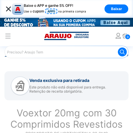
×
Baixe o APP e ganhe 5% OFF!
Baixar
cupom
Use o
APP5
na primeira compra
0
Araujo
Medicamentos
Remédio para Sistema Nervoso Ce
Venda exclusiva para retirada
Este produto não está disponível para entrega.
Retenção de receita obrigatória.
Voextor 20mg com 30
Comprimidos Revestidos