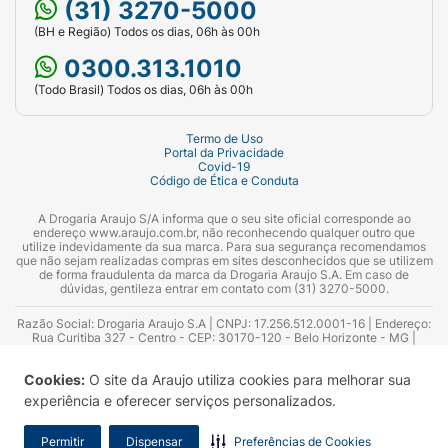
(31) 3270-5000
(BH e Região) Todos os dias, 06h às 00h
0300.313.1010
(Todo Brasil) Todos os dias, 06h às 00h
Termo de Uso
Portal da Privacidade
Covid-19
Código de Ética e Conduta
A Drogaria Araujo S/A informa que o seu site oficial corresponde ao
endereço www.araujo.com.br, não reconhecendo qualquer outro que
utilize indevidamente da sua marca. Para sua segurança recomendamos
que não sejam realizadas compras em sites desconhecidos que se utilizem
de forma fraudulenta da marca da Drogaria Araujo S.A. Em caso de
dúvidas, gentileza entrar em contato com (31) 3270-5000.
Razão Social: Drogaria Araujo S.A | CNPJ: 17.256.512.0001-16 | Endereço:
Rua Curitiba 327 - Centro - CEP: 30170-120 - Belo Horizonte - MG |
Telefones: 0300.313.1010 e (31) 3270-5000 Horário de funcionamento -
06:00h às 00:00h | Consultores técnicos responsáveis: Hairton Ayres
Cookies:
O site da Araujo utiliza cookies para melhorar sua
Azevedo Guimarães – CRF 10.965 | Yasmin Silva Alvarenga – CRF 52.584 -
Consultor substituto: Thiago Aguiar Pinheiro - CRF Nº 13.748. Alvará
experiência e oferecer serviços personalizados.
Sanitário: 2025020713 | Autorização de Funcionamento da Empresa (AFE):
7.16355-1
Permitir
Dispensar
Preferências de Cookies