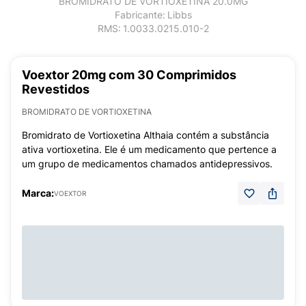
BROMIDRATO DE VORTIOXETINA 20.0MG
Fabricante:
Libbs
RMS:
1.0033.0215.010-2
Voextor 20mg com 30 Comprimidos
Revestidos
BROMIDRATO DE VORTIOXETINA
Bromidrato de Vortioxetina Althaia contém a substância
ativa vortioxetina. Ele é um medicamento que pertence a
um grupo de medicamentos chamados antidepressivos.
Marca:
VOEXTOR